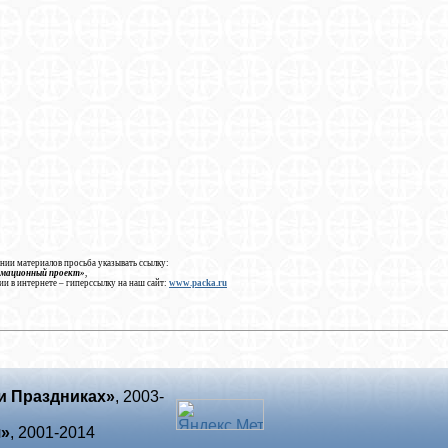
нии материалов просьба указывать ссылку:
рмационный проект»
,
ии в интернете – гиперссылку на наш сайт:
www.packa.ru
и Праздниках»
, 2003-
я»
, 2001-2014