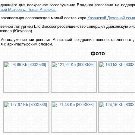
едующего дня воскресное богослужение Владыка возглавил на подво
ией Матери с. Новая Анзирка.
 архипастыря сопровождал малый состав хора
Казанской Духовной сем
венной литургией Его Высокопреосвященство совершил диаконскую хир
хаила (Юсупова).
 богослужение митрополит Анастасий поздравил новопоставленного 
я с архипастырским словом.
фото