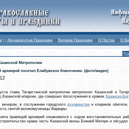
е
: :
Двунадесятые Праздники
: :
Великие Праздники
: :
О Постах
: :
О Ве
Но
Казанской Митрополии
 архиерей посетил Елабужское благочиние. (фото/видео)
012
густа глава Татарстанской митрополии митрополит Казанский и Тата
ие
Казанской епархии, где совершил богослужения в храмах
Казанско-Бо
у вечером, в сослужении городского
духовенства
и клириков обители,
есть святой великомученицы Варвары.
зита правящий архиерей ознакомился с ходом восстановительных раб
строительство храма честь Казанской иконы Божией Матери и обсудил