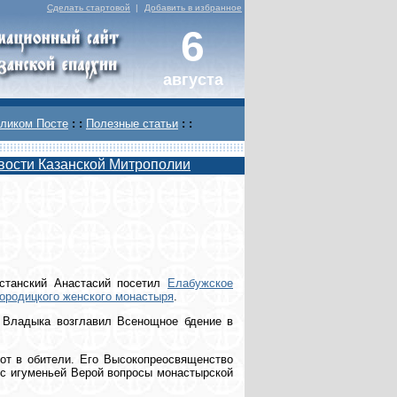
Сделать стартовой
|
Добавить в избранное
6
августа
ликом Посте
: :
Полезные статьи
: :
вости Казанской Митрополии
рстанский Анастасий посетил
Елабужское
городицкого женского монастыря
.
 Владыка возглавил Всенощное бдение в
от в обители. Его Высокопреосвященство
 с игуменьей Верой вопросы монастырской