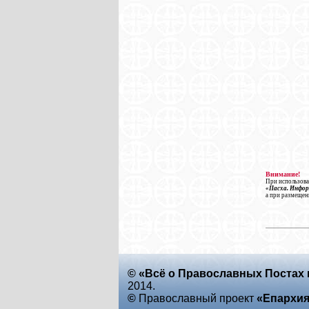
Внимание!
При использова
«Пасха. Инфо
а при размещен
© «Всё о Православных Постах 
2014.
©
Православный проект
«Епархи