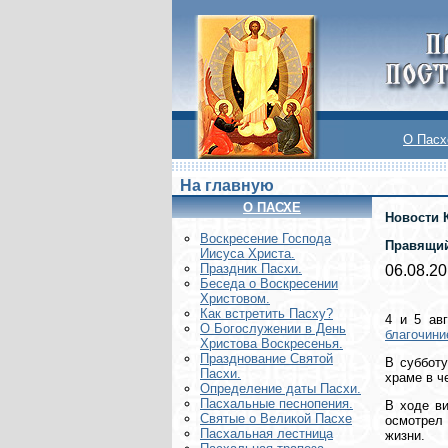
О Пасх
На главную
О ПАСХЕ
Новости 
Воскреcение Господа
Правящий
Иисуса Христа.
Праздник Пасхи.
06.08.2
Беседа о Воскресении
Христовом.
Как встретить Пасху?
4 и 5 ав
О Богослужении в День
благочин
Христова Воскресенья.
Празднование Святой
В суббот
Пасхи.
храме в ч
Определение даты Пасхи.
Пасхальные песнопения.
В ходе ви
Святые о Великой Пасхе
осмотрел 
Пасхальная лестница
жизни.