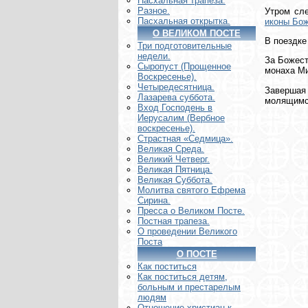
Пасхальная трапеза.
Разное.
Утром сл
Пасхальная открытка.
иконы Бож
О ВЕЛИКОМ ПОСТЕ
В поездке
Три подготовительные
недели.
За Божест
Сыропуст (Прощенное
монаха Ми
Воскресенье).
Четыредесятница.
Завершая
Лазарева суббота.
молящимс
Вход Господень в
Иерусалим (Вербное
воскресенье).
Страстная «Седмица».
Великая Среда.
Великий Четверг.
Великая Пятница.
Великая Суббота.
Молитва святого Ефрема
Сирина.
Пресса о Великом Посте.
Постная трапеза.
О проведении Великого
Поста
О ПОСТЕ
Как поститься
Как поститься детям,
больным и престарелым
людям
Отношение христиан к