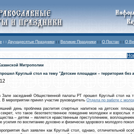
е
: :
Двунадесятые Праздники
: :
Великие Праздники
: :
О Постах
: :
О Ве
Но
Казанской Митрополии
прошел Круглый стол на тему "Детские площадки – территория без а
012
в Зале заседаний Общественной палаты РТ прошел Круглый стол на т
. В мероприятии принял участие руководитель
Отдела по работе с мол
яшний день проблема распития спиртных напитков на детских площад
 секрет, что такое безответственное поведение молодежи и взрослы
щества – детям – является нравственным преступлением, воплощение
е усилия по воспитанию духовно и физически здорового молодого поко
роприятия был заявлен как Круглый стол, однако, отличительной осо