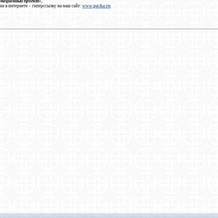
рмационный проект»
,
ии в интернете – гиперссылку на наш сайт:
www.packa.ru