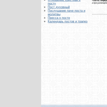
«Пасха. Инфо
а при размещен
посту
Пост духовный
Послушание паче поста и
молитвы
Пресса о посте
Календарь постов и трапез