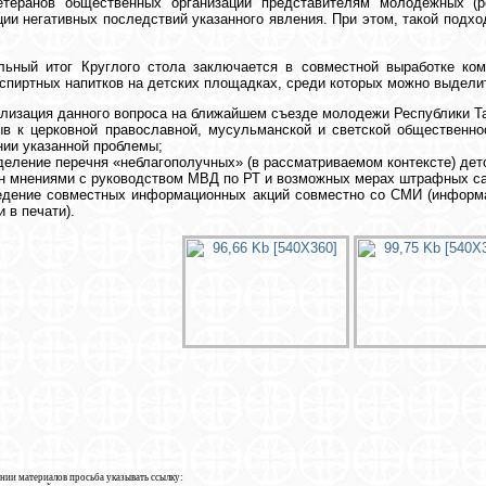
етеранов общественных организаций представителям молодежных (р
ии негативных последствий указанного явления. При этом, такой подх
.
льный итог Круглого стола заключается в совместной выработке ко
спиртных напитков на детских площадках, среди которых можно выдели
лизация данного вопроса на ближайшем съезде молодежи Республики Та
в к церковной православной, мусульманской и светской общественно
ии указанной проблемы;
еление перечня «неблагополучных» (в рассматриваемом контексте) дет
 мнениями с руководством МВД по РТ и возможных мерах штрафных са
едение совместных информационных акций совместно со СМИ (информа
и в печати).
нии материалов просьба указывать ссылку: