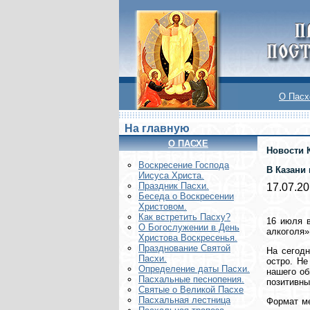
О Пасх
На главную
О ПАСХЕ
Новости 
Воскреcение Господа
В Казани 
Иисуса Христа.
Праздник Пасхи.
17.07.2
Беседа о Воскресении
Христовом.
Как встретить Пасху?
16 июля 
О Богослужении в День
алкоголя»
Христова Воскресенья.
Празднование Святой
На сегодн
Пасхи.
остро. Не
Определение даты Пасхи.
нашего об
Пасхальные песнопения.
позитивны
Святые о Великой Пасхе
Пасхальная лестница
Формат ме