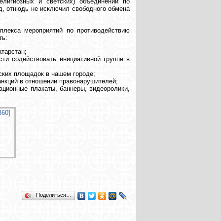
елигиозных и светских) объединений по
од, отнюдь не исключил свободного обмена
мплекса мероприятий по противодействию
ть:
тарстан;
сти содействовать инициативной группе в
ских площадок в нашем городе;
нкций в отношении правонарушителей;
ционные плакаты, баннеры, видеоролики,
Поделиться…