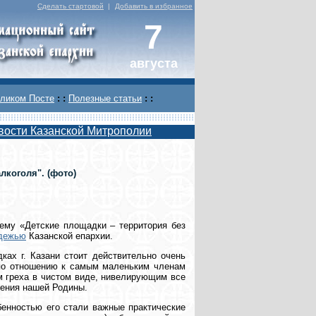
Сделать стартовой
|
Добавить в избранное
7
августа
ликом Посте
: :
Полезные статьи
: :
вости Казанской Митрополии
лкоголя". (фото)
ему «Детские площадки – территория без
одежью
Казанской епархии.
ках г. Казани стоит действительно очень
х по отношению к самым маленьким членам
м греха в чистом виде, нивелирующим все
ления нашей Родины.
бенностью его стали важные практические