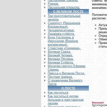
Пасхальная трапеза.
советы в
Разное.
минимизац
Пасхальная открытка.
мнениями
О ВЕЛИКОМ ПОСТЕ
Положите
Три подготовительные
распитию 
недели.
Сыропуст (Прощенное
Актуа
Воскресенье).
Призы
Четыредесятница.
решен
Лазарева суббота.
Опред
Вход Господень в
Обмен
Иерусалим (Вербное
Пров
воскресенье).
стать
Страстная «Седмица».
Великая Среда.
Великий Четверг.
Великая Пятница.
Великая Суббота.
Молитва святого Ефрема
Сирина.
Пресса о Великом Посте.
Постная трапеза.
О проведении Великого
Поста
О ПОСТЕ
Как поститься
Как поститься детям,
больным и престарелым
Внимание!
людям
При использова
Отношение христиан к