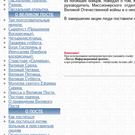
Пасхальная трапеза.
из погибших бойцов, поведал о том, 
Разное.
руководитель Миссионерского отде
Пасхальная открытка.
Великой Отечественной войны и о нео
О ВЕЛИКОМ ПОСТЕ
В завершении акции люди поставили с
Три подготовительные
недели.
Сыропуст (Прощенное
Воскресенье).
Четыредесятница.
Лазарева суббота.
Вход Господень в
Иерусалим (Вербное
Внимание!
воскресенье).
При использовании материалов просьба указывать ссылку:
«Пасха. Информационный проект»
,
Страстная «Седмица».
а при размещении в интернете – гиперссылку на наш сайт:
Великая Среда.
Великий Четверг.
Великая Пятница.
Великая Суббота.
Молитва святого Ефрема
Сирина.
Пресса о Великом Посте.
Постная трапеза.
О проведении Великого
Поста
О ПОСТЕ
Как поститься
Как поститься детям,
больным и престарелым
людям
Отношение христиан к