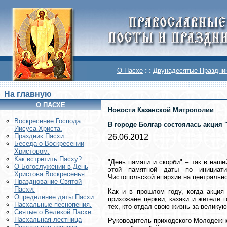
О Пасхе
: :
Двунадесятые Праздни
На главную
О ПАСХЕ
Новости Казанской Митрополии
Воскреcение Господа
В городе Болгар состоялась акция 
Иисуса Христа.
Праздник Пасхи.
26.06.2012
Беседа о Воскресении
Христовом.
Как встретить Пасху?
"День памяти и скорби" – так в наш
О Богослужении в День
этой памятной даты по инициат
Христова Воскресенья.
Чистопольской епархии на центральн
Празднование Святой
Пасхи.
Как и в прошлом году, когда акци
Определение даты Пасхи.
прихожане церкви, казаки и жители 
Пасхальные песнопения.
тех, кто отдал свою жизнь за великую
Святые о Великой Пасхе
Пасхальная лестница
Руководитель приходского Молодежно