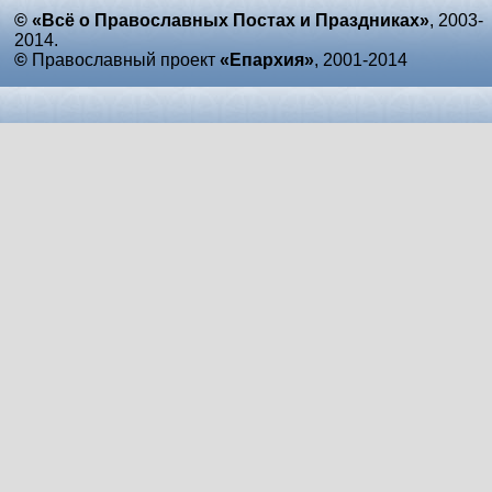
© «Всё о Православных Постах и Праздниках»
, 2003-
2014.
©
Православный проект
«Епархия»
, 2001-2014