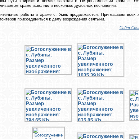
ном пути клирики и певчие заехали в Петропавловский храм с. У
ливаемом храме исполнили несколько духовных песнопений.
вительные работы в храме с. Умяк продолжаются. Приглашаем всех 
лонтеров присоединиться к делу возрождения святыни.
Сайт Свят