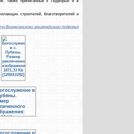
мяк, также приписанный к Подворью и в
желающих строителей, благотворителей и
о-Вознесенского архиерейского подворья