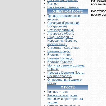
Пасхальная трапеза.
На обрат
Разное.
восстанав
Пасхальная открытка.
Восстано
О ВЕЛИКОМ ПОСТЕ
просто во
Три подготовительные
недели.
Сыропуст (Прощенное
Воскресенье).
Четыредесятница.
Лазарева суббота.
Вход Господень в
Иерусалим (Вербное
воскресенье).
Страстная «Седмица».
Великая Среда.
Великий Четверг.
Великая Пятница.
Великая Суббота.
Молитва святого Ефрема
Сирина.
Пресса о Великом Посте.
Постная трапеза.
О проведении Великого
Поста
О ПОСТЕ
Как поститься
Как поститься детям,
больным и престарелым
людям
Отношение христиан к