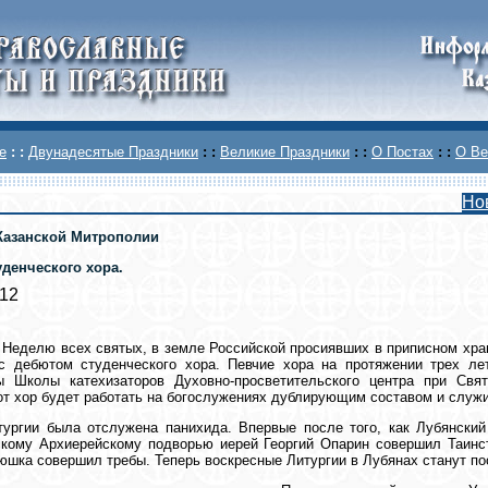
е
: :
Двунадесятые Праздники
: :
Великие Праздники
: :
О Постах
: :
О Ве
Но
Казанской Митрополии
уденческого хора.
012
 Неделю всех святых, в земле Российской просиявших в приписном хр
 с дебютом студенческого хора. Певчие хора на протяжении трех л
ы Школы катехизаторов Духовно-просветительского центра при Свят
от хор будет работать на богослужениях дублирующим составом и служи
ургии была отслужена панихида. Впервые после того, как Лубянский
скому Архиерейскому подворью иерей Георгий Опарин совершил Таин
юшка совершил требы. Теперь воскресные Литургии в Лубянах станут п