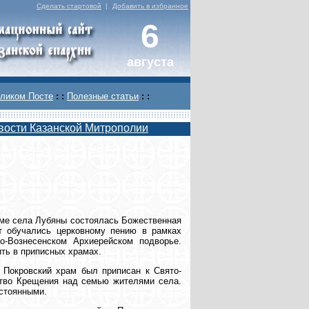
Сделать стартовой
|
Добавить в избранное
6
августа
ликом Посте
: :
Полезные статьи
: :
вости Казанской Митрополии
аме села Лубяны состоялась Божественная
ет обучались церковному пению в рамках
о-Вознесенском Архиерейском подворье.
ть в приписных храмах.
 Покровский храм был приписан к Свято-
ство Крещения над семью жителями села.
остоянными.