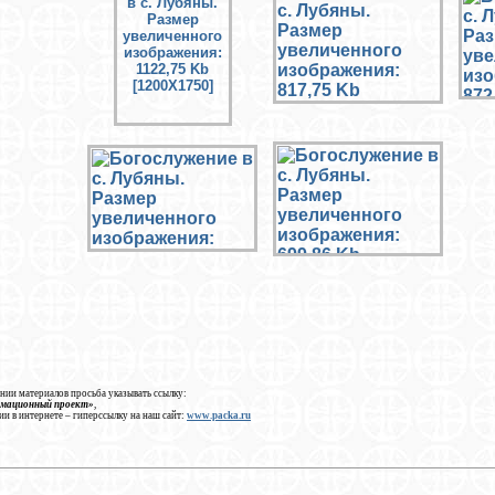
нии материалов просьба указывать ссылку:
рмационный проект»
,
ии в интернете – гиперссылку на наш сайт:
www.packa.ru