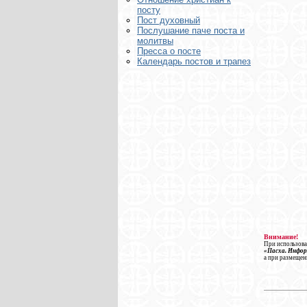
посту
Пост духовный
Послушание паче поста и
молитвы
Пресса о посте
Календарь постов и трапез
Внимание!
При использова
«Пасха. Инфо
а при размещен