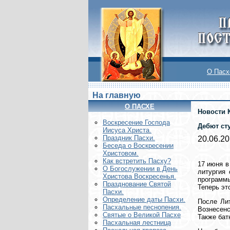
О Пасх
На главную
О ПАСХЕ
Новости 
Воскреcение Господа
Дебют ст
Иисуса Христа.
Праздник Пасхи.
20.06.2
Беседа о Воскресении
Христовом.
Как встретить Пасху?
17 июня
в
О Богослужении в День
литургия
Христова Воскресенья.
программ
Празднование Святой
Теперь эт
Пасхи.
Определение даты Пасхи.
После Лит
Пасхальные песнопения.
Вознесен
Святые о Великой Пасхе
Также бат
Пасхальная лестница