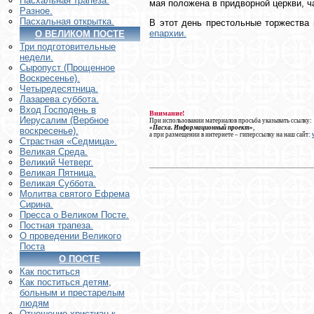
Пасхальная трапеза.
мая положена в придворной церкви, ч
Разное.
Пасхальная открытка.
В этот день престольные торжества
епархии.
О ВЕЛИКОМ ПОСТЕ
Три подготовительные
недели.
Сыропуст (Прощенное
Воскресенье).
Четыредесятница.
Лазарева суббота.
Вход Господень в
Внимание!
Иерусалим (Вербное
При использовании материалов просьба указывать ссылку:
«Пасха. Информационный проект»
,
воскресенье).
а при размещении в интернете – гиперссылку на наш сайт:
Страстная «Седмица».
Великая Среда.
Великий Четверг.
Великая Пятница.
Великая Суббота.
Молитва святого Ефрема
Сирина.
Пресса о Великом Посте.
Постная трапеза.
О проведении Великого
Поста
О ПОСТЕ
Как поститься
Как поститься детям,
больным и престарелым
людям
Отношение христиан к