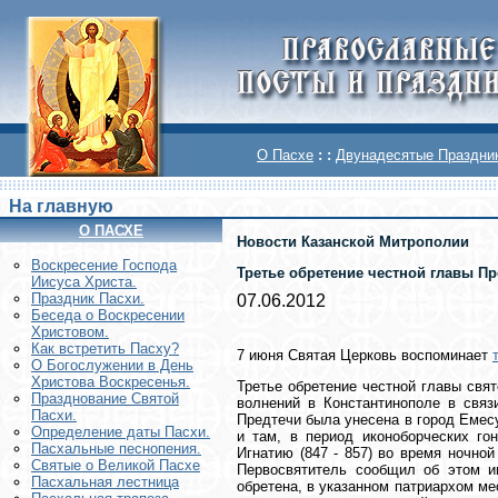
О Пасхе
: :
Двунадесятые Праздни
На главную
О ПАСХЕ
Новости Казанской Митрополии
Воскреcение Господа
Третье обретение честной главы Пр
Иисуса Христа.
Праздник Пасхи.
07.06.2012
Беседа о Воскресении
Христовом.
Как встретить Пасху?
7 июня Святая Церковь воспоминает
О Богослужении в День
Христова Воскресенья.
Третье обретение честной главы свя
Празднование Святой
волнений в Константинополе в связ
Пасхи.
Предтечи была унесена в город Емесу.
Определение даты Пасхи.
и там, в период иконоборческих го
Пасхальные песнопения.
Игнатию (847 - 857) во время ночно
Святые о Великой Пасхе
Первосвятитель сообщил об этом и
Пасхальная лестница
обретена, в указанном патриархом ме