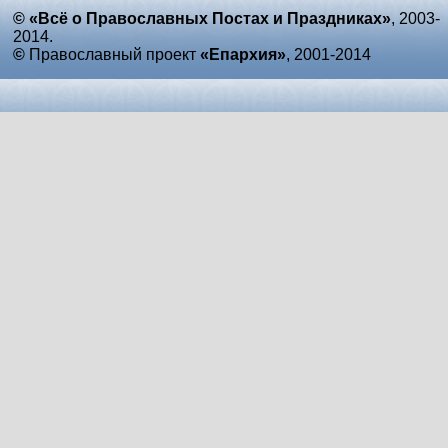
© «Всё о Православных Постах и Праздниках»
, 2003-
2014.
©
Православный проект
«Епархия»
, 2001-2014