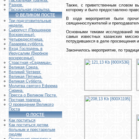
Пасхальная трапеза.
Разное.
Также, с приветственным словом вы
Пасхальная открытка.
которому и было предоставлено прав
О ВЕЛИКОМ ПОСТЕ
В ходе мероприятия были прочит
Три подготовительные
священнослужителей и преподавателе
недели.
Сыропуст (Прощенное
Основными темами исследований яви
Воскресенье).
самых известных казанских мисси
Четыредесятница.
потрудившихся в деле просвещения и
Лазарева суббота.
Вход Господень в
Закончилось мероприятие, по традиц
Иерусалим (Вербное
воскресенье).
Страстная «Седмица».
Великая Среда.
Великий Четверг.
Великая Пятница.
Великая Суббота.
Молитва святого Ефрема
Сирина.
Пресса о Великом Посте.
Постная трапеза.
О проведении Великого
Поста
О ПОСТЕ
Как поститься
Как поститься детям,
больным и престарелым
людям
Отношение христиан к