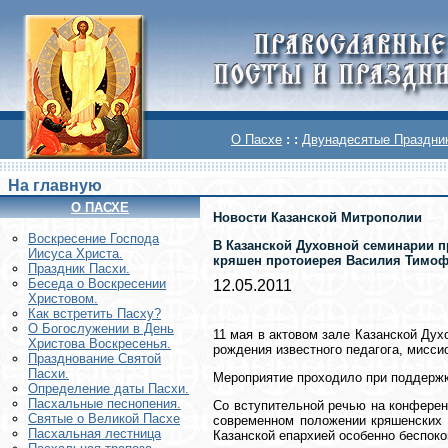
О Пасхе
: :
Двунадесятые Праздни
На главную
О ПАСХЕ
Новости Казанской Митрополии
Воскреcение Господа
В Казанской Духовной семинарии п
Иисуса Христа.
кряшен протоиерея Василия Тимофе
Праздник Пасхи.
Беседа о Воскресении
12.05.2011
Христовом.
Как встретить Пасху?
О Богослужении в День
11 мая в актовом зале Казанской Ду
Христова Воскресенья.
рождения известного педагога, мисс
Празднование Святой
Пасхи.
Мероприятие проходило при поддержке
Определение даты Пасхи.
Пасхальные песнопения.
Со вступительной речью на конферен
Святые о Великой Пасхе
современном положении кряшенских п
Пасхальная лестница
Казанской епархией особенно беспоко