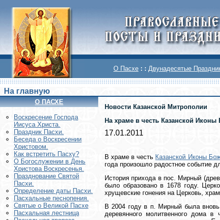
О Пасхе
: :
Двунадесятые Праздни
На главную
О ПАСХЕ
Новости Казанской Митрополии
Воскреcение Господа
На храме в честь Казанской Иконы 
Иисуса Христа.
Праздник Пасхи.
17.01.2011
Беседа о Воскресении
Христовом.
Как встретить Пасху?
В храме в честь
Казанской Иконы Бож
О Богослужении в День
года произошло радостное событие д
Христова Воскресенья.
Празднование Святой
История прихода в пос. Мирный (древ
Пасхи.
было образовано в 1678 году. Церко
Определение даты Пасхи.
хрущевские гонения на Церковь, храм
Пасхальные песнопения.
Святые о Великой Пасхе
В 2004 году в п. Мирный была вновь
Пасхальная лестница
деревянного молитвенного дома в 