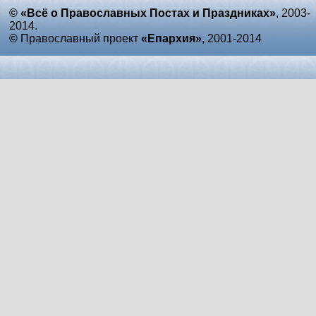
© «Всё о Православных Постах и Праздниках»
, 2003-
2014.
©
Православный проект
«Епархия»
, 2001-2014