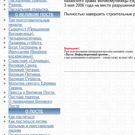
Пасхальная трапеза.
казанского храма великомученицы Ев
Разное.
3 мая 2006 года на месте разрушенно
Пасхальная открытка.
Полностью завершить строительные ра
О ВЕЛИКОМ ПОСТЕ
Три подготовительные
недели.
Сыропуст (Прощенное
Воскресенье).
Четыредесятница.
Лазарева суббота.
Вход Господень в
Внимание!
Иерусалим (Вербное
При использовании материалов просьба указывать ссылку:
«Пасха. Информационный проект»
,
воскресенье).
а при размещении в интернете – гиперссылку на наш сайт:
Страстная «Седмица».
Великая Среда.
Великий Четверг.
Великая Пятница.
Великая Суббота.
Молитва святого Ефрема
Сирина.
Пресса о Великом Посте.
Постная трапеза.
О проведении Великого
Поста
О ПОСТЕ
Как поститься
Как поститься детям,
больным и престарелым
людям
Отношение христиан к