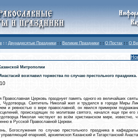
е
: :
Двунадесятые Праздники
: :
Великие Праздники
: :
О Постах
: :
О Ве
Но
Казанской Митрополии
Анастасий возглавил торжества по случаю престольного праздника. 
010
я Православная Церковь празднует память одного из величайших святы
, Чудотворца. Святитель Николай жил и трудился в городе Миры Лик
ем и ревностью о вере православной, он явился примером подражани
сцелений, происходящих по молитвам святого, начался еще при его 
удотворца Николая чествуют во всём христианском мире, известно, 
енно в Русской Православной Церкви.
ень, Богослужения по случаю престольного праздника в кафедрал
 управляющий епархией, архиепископ Казанский и Татарстанский Анаста