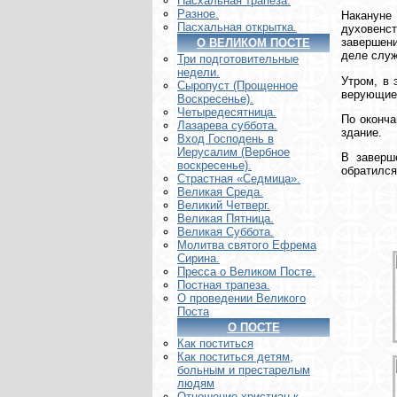
Пасхальная трапеза.
Разное.
Накануне
Пасхальная открытка.
духовенс
завершени
О ВЕЛИКОМ ПОСТЕ
деле служ
Три подготовительные
недели.
Утром, в 
Сыропуст (Прощенное
верующие
Воскресенье).
Четыредесятница.
По оконча
Лазарева суббота.
здание.
Вход Господень в
Иерусалим (Вербное
В заверш
воскресенье).
обратился
Страстная «Седмица».
Великая Среда.
Великий Четверг.
Великая Пятница.
Великая Суббота.
Молитва святого Ефрема
Сирина.
Пресса о Великом Посте.
Постная трапеза.
О проведении Великого
Поста
О ПОСТЕ
Как поститься
Как поститься детям,
больным и престарелым
людям
Отношение христиан к