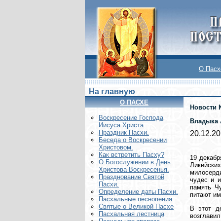
О Пасх
На главную
О ПАСХЕ
Новости 
Воскреcение Господа
Владыка 
Иисуса Христа.
Праздник Пасхи.
20.12.2
Беседа о Воскресении
Христовом.
Как встретить Пасху?
19 декабр
О Богослужении в День
Ликийских
Христова Воскресенья.
милосерди
Празднование Святой
чудес и и
Пасхи.
память Ч
Определение даты Пасхи.
питают им
Пасхальные песнопения.
Святые о Великой Пасхе
В этот д
Пасхальная лестница
возглавил