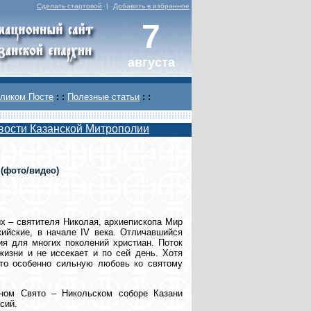
Сделать стартовой
|
Добавить в избранное
7
августа
ликом Посте
: :
Полезные статьи
: :
вости Казанской Митрополии
(фото/видео)
х – святителя Николая, архиепископа Мир
ийские, в начале IV века. Отличавшийся
я для многих поколений христиан. Поток
жизни и не иссекает и по сей день. Хотя
что особенно сильную любовь ко святому
ьном Свято – Никольском соборе Казани
сий.