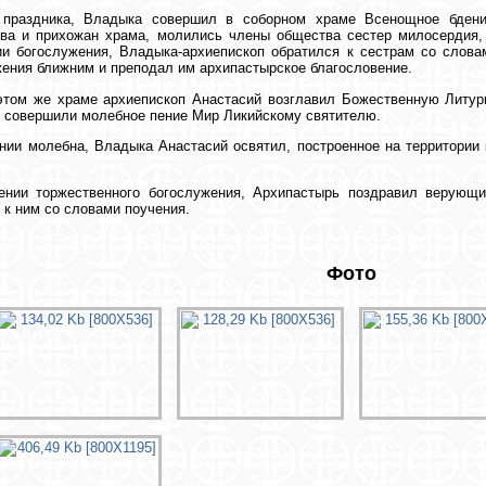
 праздника, Владыка совершил в соборном храме Всенощное бдени
тва и прихожан храма, молились члены общества сестер милосердия,
и богослужения, Владыка-архиепископ обратился к сестрам со слова
ения ближним и преподал им архипастырское благословение.
этом же храме архиепископ Анастасий возглавил Божественную Литур
 совершили молебное пение Мир Ликийскому святителю.
нии молебна, Владыка Анастасий освятил, построенное на территории
ении торжественного богослужения, Архипастырь поздравил верующ
 к ним со словами поучения.
Фото