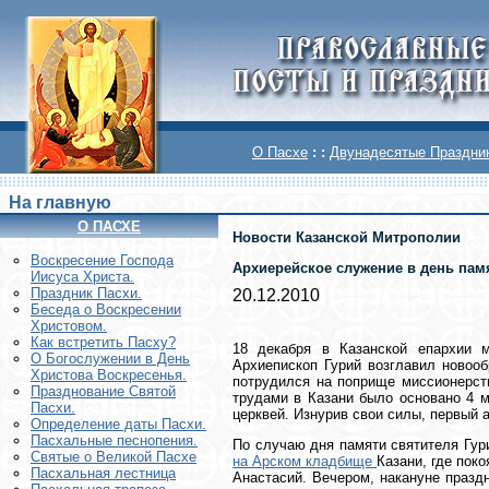
О Пасхе
: :
Двунадесятые Праздни
На главную
О ПАСХЕ
Новости Казанской Митрополии
Воскреcение Господа
Архиерейское служение в день памят
Иисуса Христа.
Праздник Пасхи.
20.12.2010
Беседа о Воскресении
Христовом.
Как встретить Пасху?
18 декабря в Казанской епархии м
О Богослужении в День
Архиепископ Гурий возглавил новооб
Христова Воскресенья.
потрудился на поприще миссионерств
Празднование Святой
трудами в Казани было основано 4 м
Пасхи.
церквей. Изнурив свои силы, первый 
Определение даты Пасхи.
Пасхальные песнопения.
По случаю дня памяти святителя Гур
Святые о Великой Пасхе
на Арском кладбище
Казани, где пок
Пасхальная лестница
Анастасий. Вечером, накануне празд