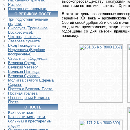
Пасхальная трапеза.
высокопреосвященству сослужили к
Разное.
честными останками святителя Христ
Пасхальная открытка.
В этот же день православные казанц
О ВЕЛИКОМ ПОСТЕ
середине XX века – архиепископа С
Три подготовительные
Сергий своей добротой и силой моли
недели.
со дня его преставления, люди непр
Сыропуст (Прощенное
годовщины со дня смерти правящи
Воскресенье).
панихиду.
Четыредесятница.
Лазарева суббота.
Вход Господень в
Иерусалим (Вербное
воскресенье).
Страстная «Седмица».
Великая Среда.
Великий Четверг.
Великая Пятница.
Великая Суббота.
Молитва святого Ефрема
Сирина.
Пресса о Великом Посте.
Постная трапеза.
О проведении Великого
Поста
О ПОСТЕ
Как поститься
Как поститься детям,
больным и престарелым
людям
Отношение христиан к