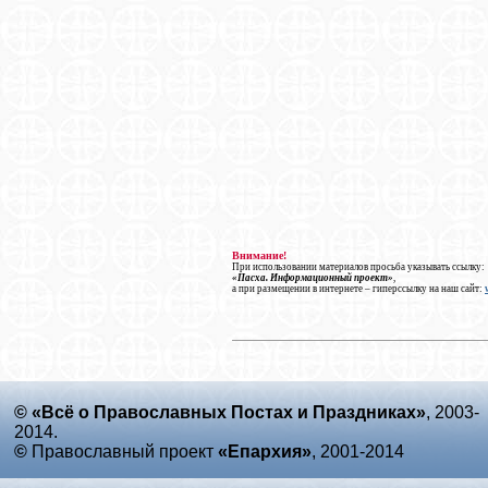
Внимание!
При использовании материалов просьба указывать ссылку:
«Пасха. Информационный проект»
,
а при размещении в интернете – гиперссылку на наш сайт:
© «Всё о Православных Постах и Праздниках»
, 2003-
2014.
©
Православный проект
«Епархия»
, 2001-2014