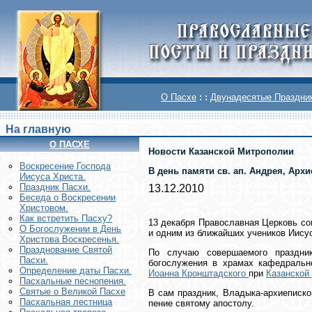
О Пасхе
: :
Двунадесятые Праздни
На главную
О ПАСХЕ
Новости Казанской Митрополии
Воскреcение Господа
В день памяти св. ап. Андрея, Арх
Иисуса Христа.
Праздник Пасхи.
13.12.2010
Беседа о Воскресении
Христовом.
Как встретить Пасху?
13 декабря Православная Церковь со
О Богослужении в День
и одним из ближайших учеников Иисус
Христова Воскресенья.
Празднование Святой
По случаю совершаемого праздник
Пасхи.
богослужения в храмах кафедральн
Определение даты Пасхи.
Иоанна Кронштадского
при
Казанской
Пасхальные песнопения.
Святые о Великой Пасхе
В сам праздник, Владыка-архиеписк
Пасхальная лестница
пение святому апостолу.