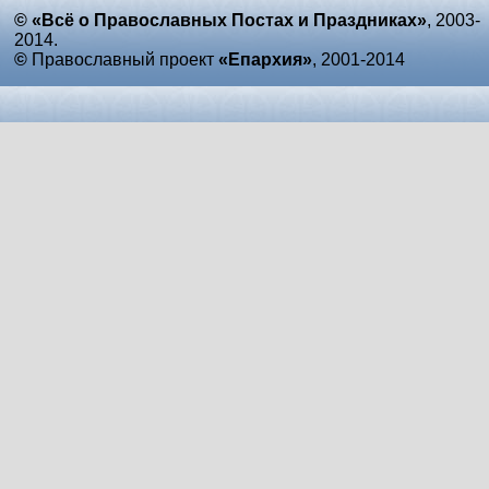
© «Всё о Православных Постах и Праздниках»
, 2003-
2014.
©
Православный проект
«Епархия»
, 2001-2014