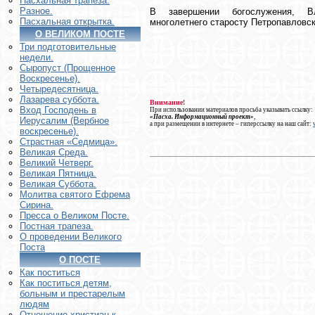
Пасхальная трапеза.
Разное.
В завершении богослужения, В
Пасхальная открытка.
многолетнего старосту Петропавловс
О ВЕЛИКОМ ПОСТЕ
Три подготовительные
недели.
Сыропуст (Прощенное
Воскресенье).
Четыредесятница.
Лазарева суббота.
Внимание!
Вход Господень в
При использовании материалов просьба указывать ссылку:
«Пасха. Информационный проект»
,
Иерусалим (Вербное
а при размещении в интернете – гиперссылку на наш сайт:
воскресенье).
Страстная «Седмица».
Великая Среда.
Великий Четверг.
Великая Пятница.
Великая Суббота.
Молитва святого Ефрема
Сирина.
Пресса о Великом Посте.
Постная трапеза.
О проведении Великого
Поста
О ПОСТЕ
Как поститься
Как поститься детям,
больным и престарелым
людям
Отношение христиан к