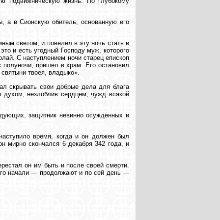
ую подвижническую жизнь. По глубокому
ы, а в Сионскую обитель, основанную его
ным светом, и повелел в эту ночь стать в
 это и есть угодный Господу муж, которого
олай. С наступлением ночи старец епископ
с полуночи, пришел в храм. Его остановил
 святыни твоея, владыко».
тал скрывать свои добрые дела для блага
н духом, незлоблив сердцем, чужд всякой
ждующих, защитник невинно осужденных и
 наступило время, когда и он должен был
н мирно скончался 6 декабря 342 года, и
ерестал он им быть и после своей смерти.
его начали — продолжают и по сей день —