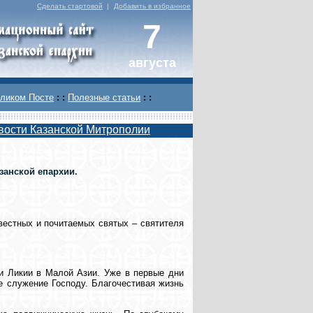
Сделать стартовой
|
Добавить в избранное
7
августа
ликом Посте
: :
Полезные статьи
: :
вости Казанской Митрополии
занской епархии.
вестных и почитаемых святых – святителя
ти Ликии в Малой Азии. Уже в первые дни
е служение Господу. Благочестивая жизнь