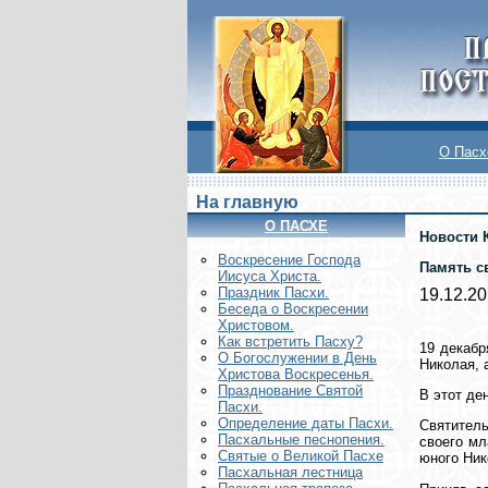
О Пасх
На главную
О ПАСХЕ
Новости 
Воскреcение Господа
Память с
Иисуса Христа.
Праздник Пасхи.
19.12.2
Беседа о Воскресении
Христовом.
Как встретить Пасху?
19 декабр
О Богослужении в День
Николая, 
Христова Воскресенья.
Празднование Святой
В этот де
Пасхи.
Определение даты Пасхи.
Святитель
Пасхальные песнопения.
своего мл
Святые о Великой Пасхе
юного Ник
Пасхальная лестница