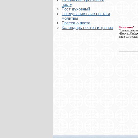
посту
Пост духовный
Послушание паче поста и
молитвы
Пресса о посте
Календарь постов и трапез
Внимание!
При использова
«Пасха. Инфо
а при размещен