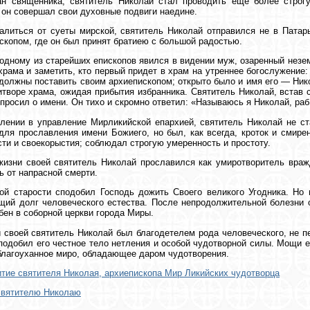
ан священника, святитель Николай стал проводить еще более строг
он совершал свои духовные подвиги наедине.
литься от суеты мирской, святитель Николай отправился не в Патар
скопом, где он был принят братиею с большой радостью.
дному из старейших епископов явился в видении муж, озаренный незем
храма и заметить, кто первый придет в храм на утреннее богослужение:
должны поставить своим архиепископом; открыто было и имя его — Ник
итворе храма, ожидая прибытия избранника. Святитель Николай, встав 
спросил о имени. Он тихо и скромно ответил: «Называюсь я Николай, раб
лении в управление Мирликийской епархией, святитель Николай не с
для прославления имени Божиего, но был, как всегда, кроток и смире
ти и своекорыстия; соблюдал строгую умеренность и простоту.
жизни своей святитель Николай прославился как умиротворитель вра
ь от напрасной смерти.
ой старости сподобил Господь дожить Своего великого Угодника. Но
щий долг человеческого естества. После непродолжительной болезни о
бен в соборной церкви города Миры.
 своей святитель Николай был благодетелем рода человеческого, не п
подобил его честное тело нетления и особой чудотворной силы. Мощи 
благоуханное миро, обладающее даром чудотворения.
тие святителя Николая, архиепископа Мир Ликийских чудотворца
святителю Николаю