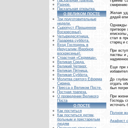
Пасхальная трапеза.
Приняв с
Разное.
смирению 
Пасхальная открытка.
Желая уда
О ВЕЛИКОМ ПОСТЕ
дядей епи
Три подготовительные
недели.
Однажды о
Сыропуст (Прощенное
притворе 
Воскресенье).
епископы 
Четыредесятница.
стал в пр
Лазарева суббота.
старец и 
Вход Господень в
Иерусалим (Вербное
При вступ
воскресенье).
паствы и 
Страстная «Седмица».
надменнос
Великая Среда.
Великий Четверг.
Еще при 
Великая Пятница.
избавител
Великая Суббота.
Молитва святого Ефрема
До глубок
Сирина.
отдать об
Пресса о Великом Посте.
был погре
Постная трапеза.
При жизни
О проведении Великого
Господь с
Поста
источать 
О ПОСТЕ
Как поститься
Полное жи
Как поститься детям,
больным и престарелым
Акафист 
людям
Отношение христиан к