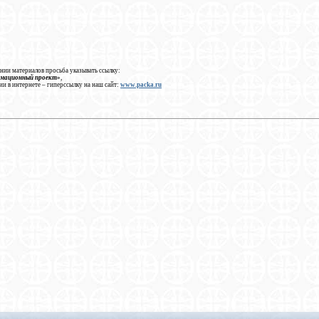
нии материалов просьба указывать ссылку:
рмационный проект»
,
ии в интернете – гиперссылку на наш сайт:
www.packa.ru