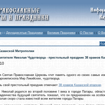
е
: :
Двунадесятые Праздники
: :
Великие Праздники
: :
О Постах
: :
О Ве
Но
Казанской Митрополии
вятителя Николая Чудотворца - престольный праздник 38 храмов Ка
010
я Святая Православная Церковь чтит память одного из своих самых из
архиепископа Мир Ликийских, чудотворца.
нь свой престольный праздник отмечают
38 храмов Казанской епархии
.
 Николай родился во второй половине I века в городе Патары, облас
аденчества будущий святитель показал, что он предназначен на особо
олая скоро стала известной всем жителям города Патары.