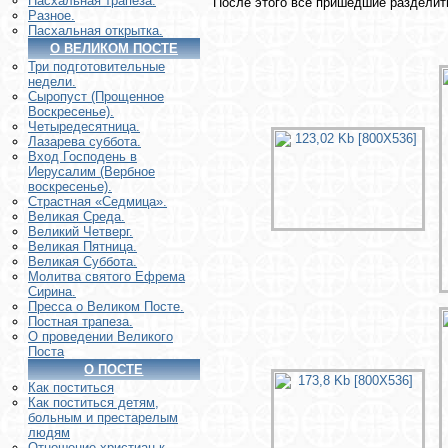
Пасхальная трапеза.
После этого все пришедшие разделит
Разное.
Пасхальная открытка.
О ВЕЛИКОМ ПОСТЕ
Три подготовительные
недели.
Сыропуст (Прощенное
Воскресенье).
Четыредесятница.
Лазарева суббота.
Вход Господень в
Иерусалим (Вербное
воскресенье).
Страстная «Седмица».
Великая Среда.
Великий Четверг.
Великая Пятница.
Великая Суббота.
Молитва святого Ефрема
Сирина.
Пресса о Великом Посте.
Постная трапеза.
О проведении Великого
Поста
О ПОСТЕ
Как поститься
Как поститься детям,
больным и престарелым
людям
Отношение христиан к