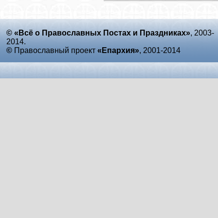
© «Всё о Православных Постах и Праздниках»
, 2003-
2014.
©
Православный проект
«Епархия»
, 2001-2014