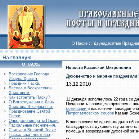
О Пасхе
: :
Двунадесятые Праздни
На главную
О ПАСХЕ
Новости Казанской Митрополии
Воскреcение Господа
Духовенство и миряне поздравили 
Иисуса Христа.
Праздник Пасхи.
13.12.2010
Беседа о Воскресении
Христовом.
Как встретить Пасху?
11 декабря исполнилось 22 года со д
О Богослужении в День
Поздравить правящего архиерея с па
Христова Воскресенья.
семинарии
и настоятели приходов еп
Празднование Святой
Петропавловском соборе
Казани Боже
Пасхи.
Определение даты Пасхи.
В завершении литургии владыка обра
Пасхальные песнопения.
благодарность духовенству за много
Святые о Великой Пасхе
помощь в возрождении духовной жизн
Пасхальная лестница