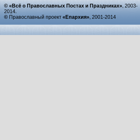
© «Всё о Православных Постах и Праздниках»
, 2003-
2014.
©
Православный проект
«Епархия»
, 2001-2014