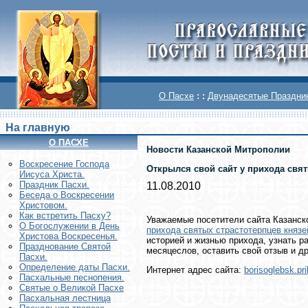
О Пасхе
: :
Двунадесятые Праздни
На главную
О ПАСХЕ
Новости Казанской Митрополии
Воскреcение Господа
Открылся свой сайт у прихода святы
Иисуса Христа.
Праздник Пасхи.
11.08.2010
Беседа о Воскресении
Христовом.
Как встретить Пасху?
Уважаемые посетители сайта Казанск
О Богослужении в День
прихода святых страстотерпцев князей
Христова Воскресенья.
историей и жизнью прихода, узнать р
Празднование Святой
месяцеслов, оставить свой отзыв и др
Пасхи.
Определение даты Пасхи.
Интернет адрес сайта:
borisoglebsk.pri
Пасхальные песнопения.
Святые о Великой Пасхе
Пасхальная лестница