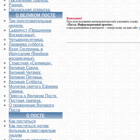
Пасхальная трапеза.
Разное.
Пасхальная открытка.
О ВЕЛИКОМ ПОСТЕ
Внимание!
Три подготовительные
При использовании материалов просьба указывать ссылку:
«Пасха. Информационный проект»
,
недели.
а при размещении в интернете – гиперссылку на наш сайт:
Сыропуст (Прощенное
Воскресенье).
Четыредесятница.
Лазарева суббота.
Вход Господень в
Иерусалим (Вербное
воскресенье).
Страстная «Седмица».
Великая Среда.
Великий Четверг.
Великая Пятница.
Великая Суббота.
Молитва святого Ефрема
Сирина.
Пресса о Великом Посте.
Постная трапеза.
О проведении Великого
Поста
О ПОСТЕ
Как поститься
Как поститься детям,
больным и престарелым
людям
Отношение христиан к