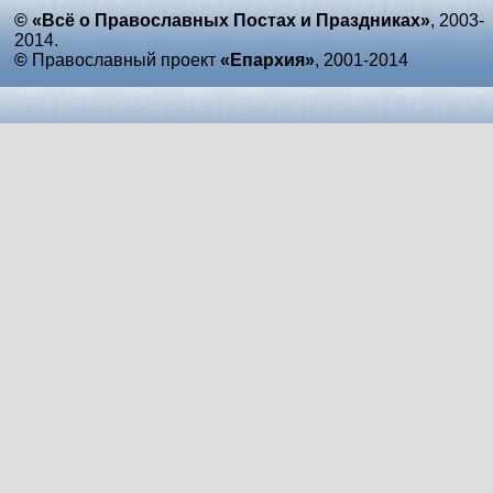
© «Всё о Православных Постах и Праздниках»
, 2003-
2014.
©
Православный проект
«Епархия»
, 2001-2014