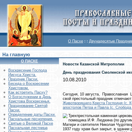
О Пасхе
: :
Двунадесятые Праздни
На главную
О ПАСХЕ
Новости Казанской Митрополии
Воскреcение Господа
День празднования Смоленской ико
Иисуса Христа.
Праздник Пасхи.
10.08.2010
Беседа о Воскресении
Христовом.
Как встретить Пасху?
Сегодня, 10 августа, Православная
О Богослужении в День
свой престольный праздник отмеча
Христова Воскресенья.
Животворящего Креста Господня (с. К
Празднование Святой
апостолов Петра и Павла (с. Слобода
Пасхи.
Определение даты Пасхи.
Трехпрестольная каменная церковь
Пасхальные песнопения.
помещика И.Ф. Людкина (по други
Святые о Великой Пасхе
Матери и святителя Николая Чудотвор
Пасхальная лестница
1937 году храм был закрыт, в здании