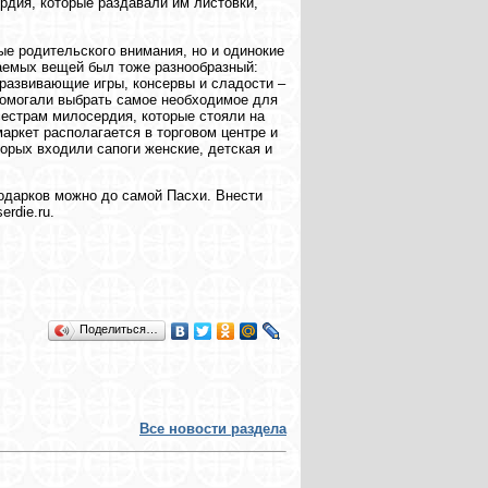
дия, которые раздавали им листовки,
е родительского внимания, но и одинокие
аемых вещей был тоже разнообразный:
 развивающие игры, консервы и сладости –
 помогали выбрать самое необходимое для
сестрам милосердия, которые стояли на
ркет располагается в торговом центре и
торых входили сапоги женские, детская и
подарков можно до самой Пасхи. Внести
rdie.ru.
Поделиться…
Все новости раздела