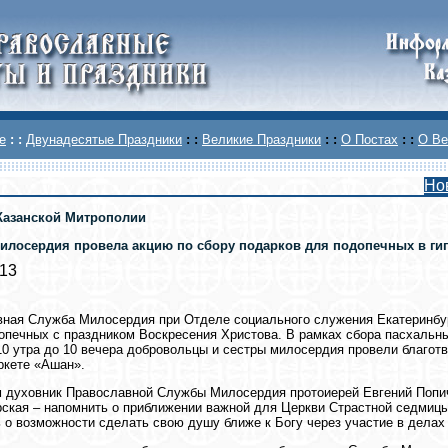
е
: :
Двунадесятые Праздники
: :
Великие Праздники
: :
О Постах
: :
О Ве
Но
Казанской Митрополии
илосердия провела акцию по сбору подарков для подопечных в ги
013
ная Служба Милосердия при Отделе социального служения Екатеринбур
опечных с праздником Воскресения Христова. В рамках сбора пасхаль
10 утра до 10 вечера добровольцы и сестры милосердия провели благо
ркете «Ашан».
 духовник Православной Службы Милосердия протоиерей Евгений Попиче
ская – напомнить о приближении важной для Церкви Страстной седмицы
 о возможности сделать свою душу ближе к Богу через участие в делах