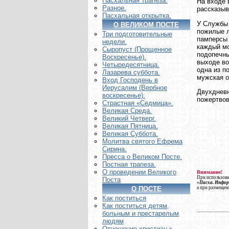
Пасхальная трапеза.
На входе 
Разное.
рассказыв
Пасхальная открытка.
У Службы 
О ВЕЛИКОМ ПОСТЕ
пожилые л
Три подготовительные
памперсы 
недели.
каждый мо
Сыропуст (Прощенное
подопечны
Воскресенье).
выходе во
Четыредесятница.
одна из п
Лазарева суббота.
мужская 
Вход Господень в
Иерусалим (Вербное
Двухдневн
воскресенье).
пожертвов
Страстная «Седмица».
Великая Среда.
Великий Четверг.
Великая Пятница.
Великая Суббота.
Молитва святого Ефрема
Сирина.
Пресса о Великом Посте.
Постная трапеза.
О проведении Великого
Внимание!
При использова
Поста
«Пасха. Инфо
а при размещен
О ПОСТЕ
Как поститься
Как поститься детям,
больным и престарелым
людям
Отношение христиан к