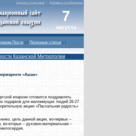
Сделать стартовой
|
Добавить в избранное
7
августа
ликом Посте
: :
Полезные статьи
: :
вости Казанской Митрополии
пермаркете «Ашан»
гской епархии готовится поздравлять
ных подарков для малоимущих людей 26-27
творительную акцию «Пасхальная радость»
нко, цель данной акции, во-первых –
, во-вторых – духовно-материальная –
 милосердия.