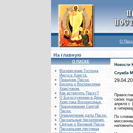
О Пасх
На главную
О ПАСХЕ
Новости 
Воскреcение Господа
Служба М
Иисуса Христа.
Праздник Пасхи.
29.04.2
Беседа о Воскресении
Христовом.
Как встретить Пасху?
Православ
О Богослужении в День
своих под
Христова Воскресенья.
апреля с 
Празднование Святой
в гиперма
Пасхи.
Определение даты Пасхи.
По словам
Пасхальные песнопения.
миссионер
Святые о Великой Пасхе
напомнить
Пасхальная лестница