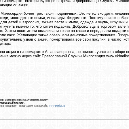
в гипермаркет екатеринбуржцев встречали добровольцы Службы Милосер
ающие об акции.
Милосердия более трех тысяч подопечных. Это не только дети, лишенны
юди, многодетные семьи, инвалиды, бездомные. Поэтому список собир
для детей и взрослых, зубная паста и мыло, одежда и обувь, игрушки и
г купить именно то, что хотел подарить. Добровольцы в торговом зале
х. Затем посетители оплачивали товар на кассе и передавали подарки 
зле касс. Желающие также совершали денежные пожертвования. Гиперма
окупательниц узнав о акции, пожертвовала все свои покупки, в число ко
одежда.
ая акция в гипермаркете Ашан завершена, но принять участие в сборе 
ания можно через сайт Православной Службы Милосердия www.ekbmilose
нии материалов просьба указывать ссылку:
рмационный проект»
,
ии в интернете – гиперссылку на наш сайт:
www.packa.ru