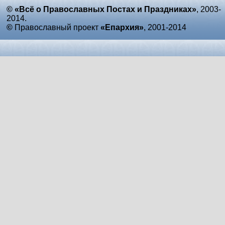
© «Всё о Православных Постах и Праздниках»
, 2003-
2014.
©
Православный проект
«Епархия»
, 2001-2014