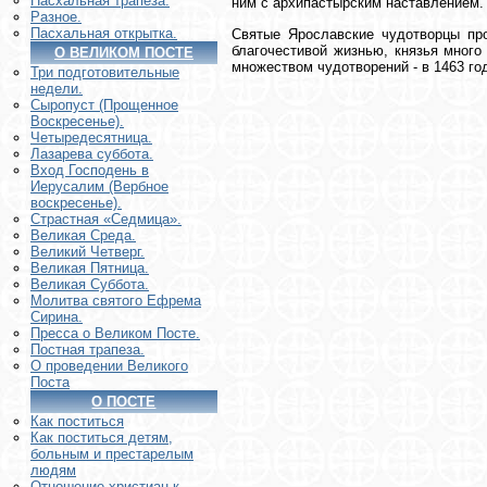
Пасхальная трапеза.
ним с архипастырским наставлением.
Разное.
Пасхальная открытка.
Святые Ярославские чудотворцы пр
благочестивой жизнью, князья много
О ВЕЛИКОМ ПОСТЕ
множеством чудотворений - в 1463 го
Три подготовительные
недели.
Ви
Сыропуст (Прощенное
Воскресенье).
Четыредесятница.
Лазарева суббота.
Вход Господень в
Иерусалим (Вербное
воскресенье).
Страстная «Седмица».
Великая Среда.
Великий Четверг.
Великая Пятница.
Великая Суббота.
Молитва святого Ефрема
Сирина.
Пресса о Великом Посте.
Постная трапеза.
О проведении Великого
Поста
О ПОСТЕ
Как поститься
Как поститься детям,
больным и престарелым
людям
Отношение христиан к