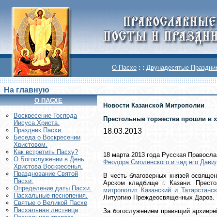
О Пасхе
: :
Двунадесятые Праздни
На главную
О ПАСХЕ
Новости Казанской Митрополии
Воскреcение Господа
Престольные торжества прошли в х
Иисуса Христа.
Праздник Пасхи.
18.03.2013
Беседа о Воскресении
Христовом.
Как встретить Пасху?
18 марта 2013 года Русская Правосл
О Богослужении в День
Феодора Смоленского и чад его Дави
Христова Воскресенья.
Празднование Святой
В честь благоверных князей освяще
Пасхи.
Арском кладбище г. Казани. Прест
Определение даты Пасхи.
митрополит Казанский и Татарстанс
Пасхальные песнопения.
Литургию Преждеосвященных Даров.
Святые о Великой Пасхе
Пасхальная лестница
За богослужением правящий архиерей