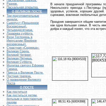
Пасхальная трапеза.
Разное.
В начале праздничной программы п
Пасхальная открытка.
Никольского прихода с.Пестрецы (п
здоровья, успехов, хороших друзей
О ВЕЛИКОМ ПОСТЕ
сценками, вовлекая любопытных дети
Три подготовительные
недели.
Праздник завершился общим чаепитие
Сыропуст (Прощенное
как одна большая семья. В честь им
Воскресенье).
добра и каждый понял, что эта встреч
Четыредесятница.
Лазарева суббота.
Вход Господень в
Иерусалим (Вербное
воскресенье).
Страстная «Седмица».
Великая Среда.
Великий Четверг.
Великая Пятница.
Великая Суббота.
Молитва святого Ефрема
Сирина.
Пресса о Великом Посте.
Постная трапеза.
О проведении Великого
Поста
О ПОСТЕ
Как поститься
Как поститься детям,
больным и престарелым
людям
Отношение христиан к