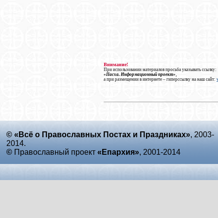
Внимание!
При использовании материалов просьба указывать ссылку:
«Пасха. Информационный проект»
,
а при размещении в интернете – гиперссылку на наш сайт:
© «Всё о Православных Постах и Праздниках»
, 2003-
2014.
©
Православный проект
«Епархия»
, 2001-2014