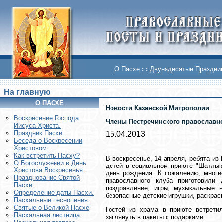
О Пасхе
: :
Двунадесятые Праздни
На главную
О ПАСХЕ
Новости Казанской Митрополии
Воскреcение Господа
Члены Пестречинского православн
Иисуса Христа.
Праздник Пасхи.
15.04.2013
Беседа о Воскресении
Христовом.
Как встретить Пасху?
В воскресенье, 14 апреля, ребята из
О Богослужении в День
детей в социальном приюте "Шатлык"
Христова Воскресенья.
день рождения. К сожалению, многие
Празднование Святой
православного клуба приготовили
Пасхи.
поздравление, игры, музыкальные 
Определение даты Пасхи.
безопасные детские игрушки, раскрас
Пасхальные песнопения.
Святые о Великой Пасхе
Гостей из храма в приюте встрет
Пасхальная лестница
заглянуть в пакеты с подарками.