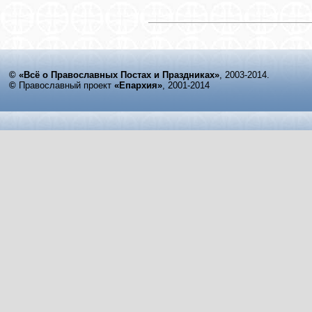
© «Всё о Православных Постах и Праздниках»
, 2003-2014.
©
Православный проект
«Епархия»
, 2001-2014