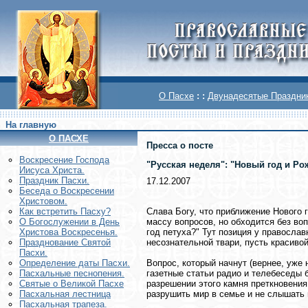
О Пасхе
: :
Двунадесятые Праздни
На главную
О ПАСХЕ
Пресса о посте
Воскреcение Господа
"Русская неделя": "Новый год и Ро
Иисуса Христа.
Праздник Пасхи.
17.12.2007
Беседа о Воскресении
Христовом.
Слава Богу, что приближение Нового 
Как встретить Пасху?
массу вопросов, но обходится без во
О Богослужении в День
год петуха?" Тут позиция у православ
Христова Воскресенья.
несознательной твари, пусть красиво
Празднование Святой
Пасхи.
Вопрос, который начнут (вернее, уже
Определение даты Пасхи.
газетные статьи радио и телебеседы 
Пасхальные песнопения.
разрешении этого камня преткновения
Святые о Великой Пасхе
разрушить мир в семье и не слышать п
Пасхальная лестница
Пасхальная трапеза.