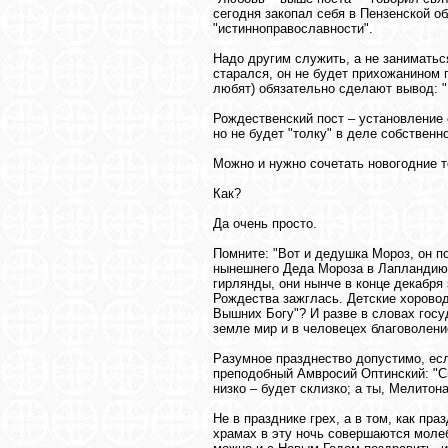
сегодня закопал себя в Пензенской о
"истинноправославности".
Надо другим служить, а не заниматься
старался, он не будет прихожанином 
любят) обязательно сделают вывод: "
Рождественский пост – установление 
но не будет "толку" в деле собственн
Можно и нужно сочетать новогодние 
Как?
Да очень просто.
Помните: "Вот и дедушка Мороз, он п
нынешнего Деда Мороза в Лапландию, 
гирлянды, они нынче в конце декабря
Рождества зажглась. Детские хоровод
Вышних Богу"? И разве в словах госу
земле мир и в человецех благоволени
Разумное празднество допустимо, есл
преподобный Амвросий Оптинский: "См
низко – будет склизко; а ты, Мелитон
Не в празднике грех, а в том, как пр
храмах в эту ночь совершаются молебн