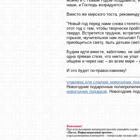
можно и с Новым Годом поздравить, и
наши, и Господь возрадуется.
Вместо же мирского тоста, рекоменду
"Новый год перед нами снова стелетс
этот год с тем, чтобы творчески про
твердо. Встретится трудное, встретит
горькое, мучительное нам посылает Го
приобщиться свету, быть детьми свет
Будем идти вместе, заботливо, не заб
одна прямая стезя, что никто не упал 
общине и через нас – во всем мире – 
И это будет по-православному!
упаковка для сладких новогодних под
Новогодние подарочные полипропиле
новогодних подарков
. Новогодние под
Внимание!
При использовании материалов просьба указывать ссылку:
«Пасха. Информационный проект»
,
а при размещении в интернете – гиперссылку на наш сайт: