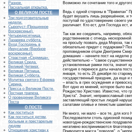
Возможно ли сочетание того и другог
Разное.
Пасхальная открытка.
Ведь с одной стороны в "Правилах" П
О ВЕЛИКОМ ПОСТЕ
будет вкушать лишь разрешённое, и т
Три подготовительные
поступай по удостоверению своего ума
недели.
различает. Кто ест, для Господа ест, и
Сыропуст (Прощенное
Воскресенье).
Так как же соединить, например, обя
Четыредесятница.
родственников с отнюдь нескоромной
Лазарева суббота.
на просьбу позвать деда Мороза, так 
Вход Господень в
обязательно придет с подарками? По
Иерусалим (Вербное
проповедником отцом Дмитрием Смир
воскресенье).
домашних – начните пост на неделю 
Страстная «Седмица».
действительно – "самое существенное
Великая Среда.
установленные рамки поста, значит ид
Великий Четверг.
сегодня о переносе даты начала пост
Великая Пятница.
января, то есть 25 декабря по старо
Великая Суббота.
государственный праздник, да еще и 
Молитва святого Ефрема
– впасть в грех осуждения и превосх
Сирина.
Вот одно из мнений, которое было выс
Пресса о Великом Посте.
Рождество Христово. Известно, что гр
Постная трапеза.
Христа". Значит, неправославный св
О проведении Великого
заставляющий простых людей нарушать
Поста
салатами оливье и пенистым шампанск
О ПОСТЕ
Как поститься
Ни много, ни мало – все те, для кого
Как поститься детям,
Последователи столь одиозной позиц
больным и престарелым
новогодне-рождественские поздравле
людям
негативно воспринимаются благотвор
Отношение христиан к
Приводится масса "доводов", о "непр