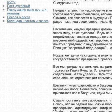
посту
Снегурочки и т.д.
Пост духовный
Послушание паче поста и
Неудивительно, что некоторые не в м
молитвы
грехов новогодний фейерверк, елочны
Пресса о посте
Скажите, как отнесется в будущем к 
Календарь постов и трапез
радостные лица своих сверстников, б
Несомненно, каждый праздник должен 
через меру, то от лукавого". Ведь н
потреблением напитков отнюдь не спо
повсеместной фразой, как, впрочем, 
понятия "праздник" с неудержимым ра
Принцип: "запретный плод сладок" – 
Искать же где-то на стороне, в иных
государственного праздника с правос
Все мы прекрасно знаем, что, наприм
торжества Ивана Купалы. Установлен
содержания. И это удалось. Несмотря
стал лишь этнографическим событие
Шествуя путем фарисейского буквоедс
церковный порог. Более того, соверше
приближает нас к Богу: ибо, едим ли м
Смысл поста не в том заключается, чт
Боюсь, что не радуем мы Божью Любо
праведников-надсмотрщиков, которые
"Любовь – выше поста" – говорил свят