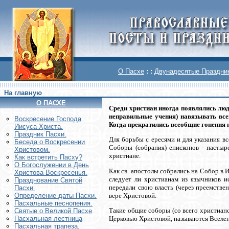
О Пасхе
: :
Двунадесятые Праздни
На главную
О ПАСХЕ
Среди христиан иногда появлялись люд
неправильные учения) навязывать все
Воскреcение Господа
Когда прекратились всеобщие гонения н
Иисуса Христа.
Праздник Пасхи.
Для борьбы с ересями и для указания вс
Беседа о Воскресении
Соборы (собрания) епископов - пастыре
Христовом.
христиане.
Как встретить Пасху?
О Богослужении в День
Как св. апостолы собрались на Собор в И
Христова Воскресенья.
следует ли христианам из язычников и
Празднование Святой
передали свою власть (через преемстве
Пасхи.
вере Христовой.
Определение даты Пасхи.
Пасхальные песнопения.
Такие общие соборы (со всего христиан
Святые о Великой Пасхе
Церковью Христовой, называются Вселе
Пасхальная лестница
Пасхальная трапеза.