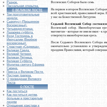
Вселенских Соборов было семь.
Разное.
Пасхальная открытка.
На первом и втором Вселенских Соборах
О ВЕЛИКОМ ПОСТЕ
всей христианской, православной веры.
Три подготовительные
у нас на Божественной Литургии.
недели.
Сыропуст (Прощенное
Седьмой Вселенский Собор состоялся
Воскресенье).
Вселенский собор. Иконоборческая ере
Четыредесятница.
магометан - которые не имели икон - к х
Лазарева суббота.
отвергнута иконоборческая ересь.
Вход Господень в
Иерусалим (Вербное
После Седьмого Вселенского Собора ик
воскресенье).
окончательно установлено и утвержден
Страстная «Седмица».
праздник Православия, который совершае
Великая Среда.
Великий Четверг.
Великая Пятница.
Великая Суббота.
Молитва святого Ефрема
Сирина.
Пресса о Великом Посте.
Постная трапеза.
О проведении Великого
Поста
О ПОСТЕ
Как поститься
Как поститься детям,
больным и престарелым
людям
Отношение христиан к