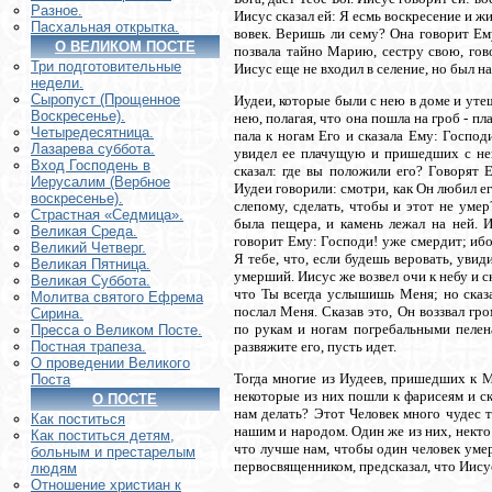
Разное.
Иисус сказал ей: Я есмь воскресение и ж
Пасхальная открытка.
вовек. Веришь ли сему? Она говорит Ем
О ВЕЛИКОМ ПОСТЕ
позвала тайно Марию, сестру свою, гово
Три подготовительные
Иисус еще не входил в селение, но был на
недели.
Сыропуст (Прощенное
Иудеи, которые были с нею в доме и уте
Воскресенье).
нею, полагая, что она пошла на гроб - пл
Четыредесятница.
пала к ногам Его и сказала Ему: Господ
Лазарева суббота.
увидел ее плачущую и пришедших с не
Вход Господень в
сказал: где вы положили его? Говорят 
Иерусалим (Вербное
Иудеи говорили: смотри, как Он любил ег
воскресенье).
слепому, сделать, чтобы и этот не умер
Страстная «Седмица».
была пещера, и камень лежал на ней. 
Великая Среда.
говорит Ему: Господи! уже смердит; ибо 
Великий Четверг.
Я тебе, что, если будешь веровать, уви
Великая Пятница.
умерший. Иисус же возвел очи к небу и с
Великая Суббота.
что Ты всегда услышишь Меня; но сказа
Молитва святого Ефрема
послал Меня. Сказав это, Он воззвал г
Сирина.
по рукам и ногам погребальными пелена
Пресса о Великом Посте.
развяжите его, пусть идет.
Постная трапеза.
О проведении Великого
Тогда многие из Иудеев, пришедших к М
Поста
некоторые из них пошли к фарисеям и ск
О ПОСТЕ
нам делать? Этот Человек много чудес т
Как поститься
нашим и народом. Один же из них, некто 
Как поститься детям,
что лучше нам, чтобы один человек умер 
больным и престарелым
первосвященником, предсказал, что Иисус
людям
Отношение христиан к