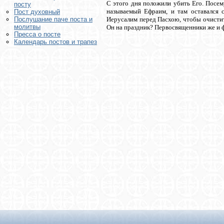
С этого дня положили убить Его. Посем
посту
называемый Ефраим, и там оставался 
Пост духовный
Иерусалим перед Пасхою, чтобы очистить
Послушание паче поста и
молитвы
Он на праздник? Первосвященники же и фар
Пресса о посте
Календарь постов и трапез