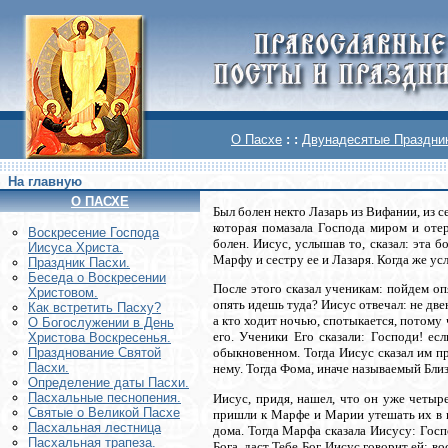
О Пасхе
: :
Двунадесятые Праздни
На главную
О ПАСХЕ
Был болен некто Лазарь из Вифании, из с
которая помазала Господа миром и отер
Воскреcение Господа
болен. Иисус, услышав то, сказал: эта 
Иисуса Христа.
Марфу и сестру ее и Лазаря. Когда же усл
Праздник Пасхи.
Беседа о Воскресении
После этого сказал ученикам: пойдем оп
Христовом.
опять идешь туда? Иисус отвечал: не двен
Как встретить Пасху?
а кто ходит ночью, спотыкается, потому ч
О Богослужении в День
его. Ученики Его сказали: Господи! ес
Христова Воскресенья.
Празднование Святой
обыкновенном. Тогда Иисус сказал им пр
Пасхи.
нему. Тогда Фома, иначе называемый Близ
Определение даты Пасхи.
Пасхальные песнопения.
Иисус, придя, нашел, что он уже четыр
Святые о Великой Пасхе
пришли к Марфе и Марии утешать их в п
Пасхальная лестница
дома. Тогда Марфа сказала Иисусу: Госп
Пасхальная трапеза.
Бога, даст Тебе Бог. Иисус говорит ей: в