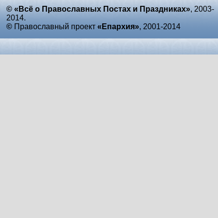
© «Всё о Православных Постах и Праздниках»
, 2003-
2014.
©
Православный проект
«Епархия»
, 2001-2014