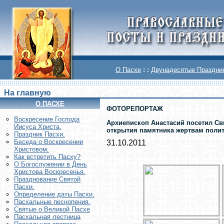
О Пасхе
: :
Двунадесятые Праздни
На главную
О ПАСХЕ
ФОТОРЕПОРТАЖ
Воскреcение Господа
Архиепископ Анастасий посетил Св
Иисуса Христа.
открытия памятника жертвам полит
Праздник Пасхи.
Беседа о Воскресении
31.10.2011
Христовом.
Как встретить Пасху?
О Богослужении в День
Христова Воскресенья.
Празднование Святой
Пасхи.
Определение даты Пасхи.
Пасхальные песнопения.
Святые о Великой Пасхе
Пасхальная лестница