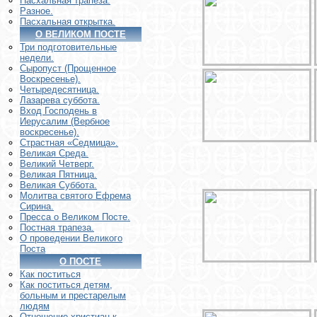
Пасхальная трапеза.
Разное.
Пасхальная открытка.
О ВЕЛИКОМ ПОСТЕ
Три подготовительные
недели.
Сыропуст (Прощенное
Воскресенье).
Четыредесятница.
Лазарева суббота.
Вход Господень в
Иерусалим (Вербное
воскресенье).
Страстная «Седмица».
Великая Среда.
Великий Четверг.
Великая Пятница.
Великая Суббота.
Молитва святого Ефрема
Сирина.
Пресса о Великом Посте.
Постная трапеза.
О проведении Великого
Поста
О ПОСТЕ
Как поститься
Как поститься детям,
больным и престарелым
людям
Отношение христиан к