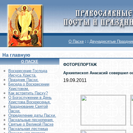
О Пасхе
: :
Двунадесятые Праздни
На главную
О ПАСХЕ
ФОТОРЕПОРТАЖ
Воскреcение Господа
Архиепископ Анасасий совершил ос
Иисуса Христа.
Праздник Пасхи.
19.09.2011
Беседа о Воскресении
Христовом.
Как встретить Пасху?
О Богослужении в День
Христова Воскресенья.
Празднование Святой
Пасхи.
Определение даты Пасхи.
Пасхальные песнопения.
Святые о Великой Пасхе
Пасхальная лестница