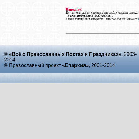
Внимание!
При использовании материалов просьба указывать ссылку:
«Пасха. Информационный проект»
,
а при размещении в интернете – гиперссылку на наш сайт:
© «Всё о Православных Постах и Праздниках»
, 2003-
2014.
©
Православный проект
«Епархия»
, 2001-2014