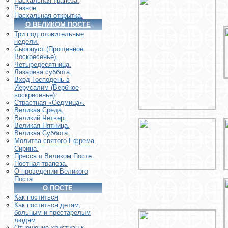
Пасхальная трапеза.
Разное.
Пасхальная открытка.
О ВЕЛИКОМ ПОСТЕ
Три подготовительные
недели.
Сыропуст (Прощенное
Воскресенье).
Четыредесятница.
Лазарева суббота.
Вход Господень в
Иерусалим (Вербное
воскресенье).
Страстная «Седмица».
Великая Среда.
Великий Четверг.
Великая Пятница.
Великая Суббота.
Молитва святого Ефрема
Сирина.
Пресса о Великом Посте.
Постная трапеза.
О проведении Великого
Поста
О ПОСТЕ
Как поститься
Как поститься детям,
больным и престарелым
людям
Отношение христиан к