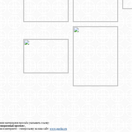
нии материалов просьба указывать ссылку:
рмационный проект»
,
ии в интернете – гиперссылку на наш сайт:
www.packa.ru