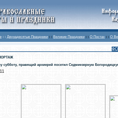
е
: :
Двунадесятые Праздники
: :
Великие Праздники
: :
О Постах
: :
О Ве
ФО
ПОРТАЖ
ву субботу, правящий архиерей посетил Седмиезерную Богородицку
011