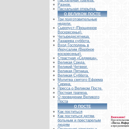
Пасхальная трапеза.
Разное.
Пасхальная открытка.
О ВЕЛИКОМ ПОСТЕ
Три подготовительные
недели.
Сыропуст (Прощенное
Воскресенье).
Четыредесятница.
Лазарева суббота.
Вход Господень в
Иерусалим (Вербное
воскресенье).
Страстная «Седмица».
Великая Среда.
Великий Четверг.
Великая Пятница.
Великая Суббота.
Молитва святого Ефрема
Сирина.
Пресса о Великом Посте.
Постная трапеза.
О проведении Великого
Поста
О ПОСТЕ
Как поститься
Как поститься детям,
Внимание!
больным и престарелым
При использова
«Пасха. Инфо
людям
а при размещен
Отношение христиан к