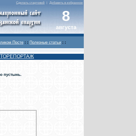
Сделать стартовой
|
Добавить в избранное
8
августа
ликом Посте
: :
Полезные статьи
: :
ТОРЕПОРТАЖ
ю пустынь.