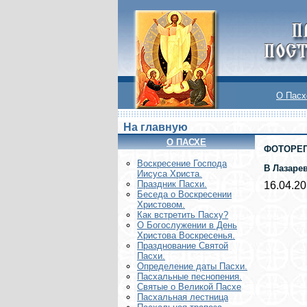
О Пасх
На главную
О ПАСХЕ
ФОТОРЕ
Воскреcение Господа
В Лазаре
Иисуса Христа.
Праздник Пасхи.
16.04.2
Беседа о Воскресении
Христовом.
Как встретить Пасху?
О Богослужении в День
Христова Воскресенья.
Празднование Святой
Пасхи.
Определение даты Пасхи.
Пасхальные песнопения.
Святые о Великой Пасхе
Пасхальная лестница