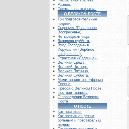
Пасхальная трапеза.
Разное.
Пасхальная открытка.
О ВЕЛИКОМ ПОСТЕ
Три подготовительные
недели.
Сыропуст (Прощенное
Воскресенье).
Четыредесятница.
Лазарева суббота.
Вход Господень в
Иерусалим (Вербное
воскресенье).
Страстная «Седмица».
Великая Среда.
Великий Четверг.
Великая Пятница.
Великая Суббота.
Молитва святого Ефрема
Сирина.
Пресса о Великом Посте.
Постная трапеза.
О проведении Великого
Поста
О ПОСТЕ
Как поститься
Как поститься детям,
больным и престарелым
людям
Отношение христиан к