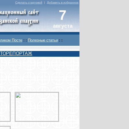
Сделать стартовой
|
Добавить в избранное
7
августа
ликом Посте
: :
Полезные статьи
: :
ТОРЕПОРТАЖ