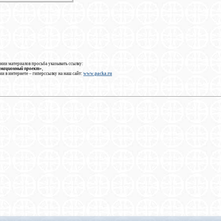
нии материалов просьба указывать ссылку:
рмационный проект»
,
ии в интернете – гиперссылку на наш сайт:
www.packa.ru