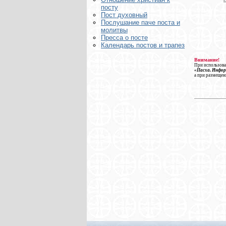
посту
Пост духовный
Послушание паче поста и
молитвы
Пресса о посте
Календарь постов и трапез
Внимание!
При использова
«Пасха. Инфо
а при размещен