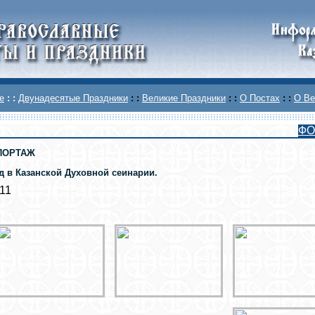
е
: :
Двунадесятые Праздники
: :
Великие Праздники
: :
О Постах
: :
О Ве
ФО
ПОРТАЖ
д в Казанской Духовной сеинарии.
011