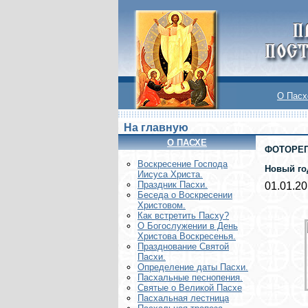
О Пасх
На главную
О ПАСХЕ
ФОТОРЕ
Воскреcение Господа
Новый го
Иисуса Христа.
Праздник Пасхи.
01.01.2
Беседа о Воскресении
Христовом.
Как встретить Пасху?
О Богослужении в День
Христова Воскресенья.
Празднование Святой
Пасхи.
Определение даты Пасхи.
Пасхальные песнопения.
Святые о Великой Пасхе
Пасхальная лестница