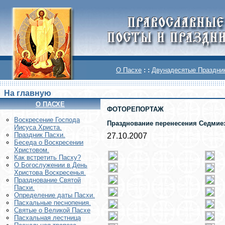
О Пасхе
: :
Двунадесятые Праздни
На главную
О ПАСХЕ
ФОТОРЕПОРТАЖ
Воскреcение Господа
Празднование перенесения Седмие
Иисуса Христа.
Праздник Пасхи.
27.10.2007
Беседа о Воскресении
Христовом.
Как встретить Пасху?
О Богослужении в День
Христова Воскресенья.
Празднование Святой
Пасхи.
Определение даты Пасхи.
Пасхальные песнопения.
Святые о Великой Пасхе
Пасхальная лестница