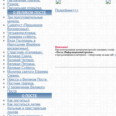
Пасхальная трапеза.
Разное.
Пасхальная открытка.
Подробнее>>>
О ВЕЛИКОМ ПОСТЕ
Три подготовительные
недели.
Сыропуст (Прощенное
Воскресенье).
Четыредесятница.
Лазарева суббота.
Вход Господень в
Иерусалим (Вербное
Внимание!
воскресенье).
При использовании материалов просьба указывать ссылку:
Страстная «Седмица».
«Пасха. Информационный проект»
,
а при размещении в интернете – гиперссылку на наш сайт:
Великая Среда.
Великий Четверг.
Великая Пятница.
Великая Суббота.
Молитва святого Ефрема
Сирина.
Пресса о Великом Посте.
Постная трапеза.
О проведении Великого
Поста
О ПОСТЕ
Как поститься
Как поститься детям,
больным и престарелым
людям
Отношение христиан к