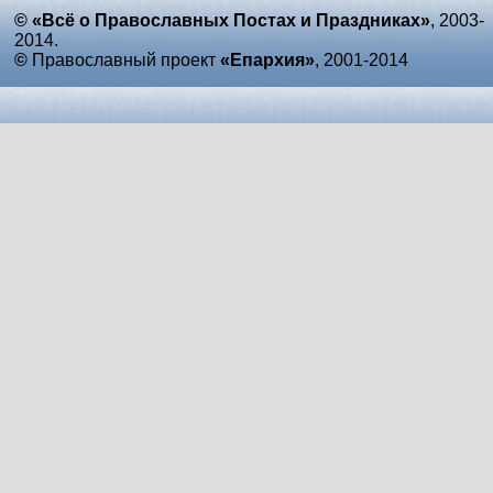
© «Всё о Православных Постах и Праздниках»
, 2003-
2014.
©
Православный проект
«Епархия»
, 2001-2014