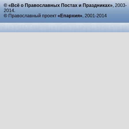
© «Всё о Православных Постах и Праздниках»
, 2003-
2014.
©
Православный проект
«Епархия»
, 2001-2014