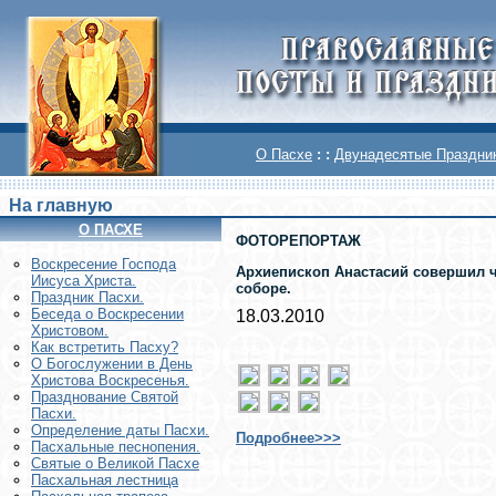
О Пасхе
: :
Двунадесятые Праздни
На главную
О ПАСХЕ
ФОТОРЕПОРТАЖ
Воскреcение Господа
Архиепископ Анастасий совершил ч
Иисуса Христа.
соборе.
Праздник Пасхи.
Беседа о Воскресении
18.03.2010
Христовом.
Как встретить Пасху?
О Богослужении в День
Христова Воскресенья.
Празднование Святой
Пасхи.
Определение даты Пасхи.
Подробнее>>>
Пасхальные песнопения.
Святые о Великой Пасхе
Пасхальная лестница