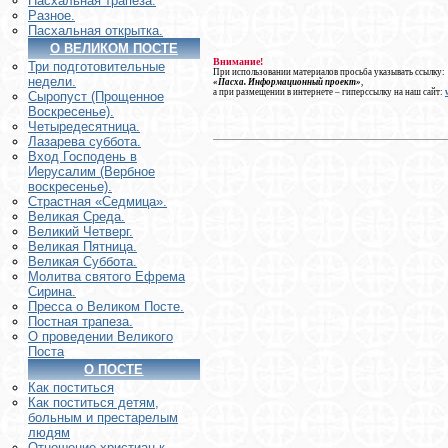
Пасхальная трапеза.
Разное.
Пасхальная открытка.
О ВЕЛИКОМ ПОСТЕ
Внимание!
Три подготовительные
При использовании материалов просьба указывать ссылку:
недели.
«Пасха. Информационный проект»
,
а при размещении в интернете – гиперссылку на наш сайт:
Сыропуст (Прощенное
Воскресенье).
Четыредесятница.
Лазарева суббота.
Вход Господень в
Иерусалим (Вербное
воскресенье).
Страстная «Седмица».
Великая Среда.
Великий Четверг.
Великая Пятница.
Великая Суббота.
Молитва святого Ефрема
Сирина.
Пресса о Великом Посте.
Постная трапеза.
О проведении Великого
Поста
О ПОСТЕ
Как поститься
Как поститься детям,
больным и престарелым
людям
Отношение христиан к