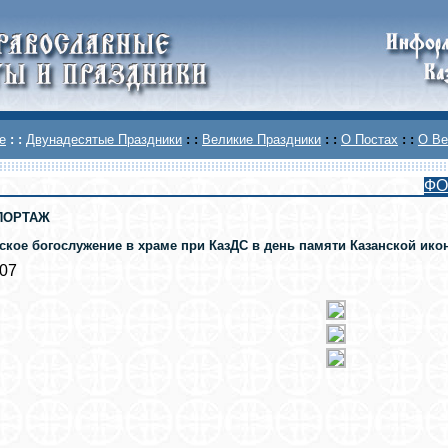
е
: :
Двунадесятые Праздники
: :
Великие Праздники
: :
О Постах
: :
О Ве
ФО
ПОРТАЖ
ское богослужение в храме при КазДС в день памяти Казанской ико
007