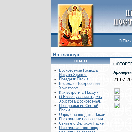
О Пасх
На главную
О ПАСХЕ
ФОТОРЕ
Воскреcение Господа
Архиерей
Иисуса Христа.
Праздник Пасхи.
21.07.2
Беседа о Воскресении
Христовом.
Как встретить Пасху?
О Богослужении в День
Христова Воскресенья.
Празднование Святой
Пасхи.
Определение даты Пасхи.
Пасхальные песнопения.
Святые о Великой Пасхе
Пасхальная лестница