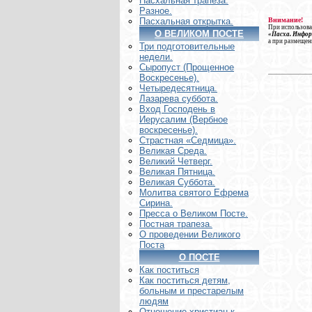
Пасхальная трапеза.
Разное.
Внимание!
Пасхальная открытка.
При использова
О ВЕЛИКОМ ПОСТЕ
«Пасха. Инфо
а при размещен
Три подготовительные
недели.
Сыропуст (Прощенное
Воскресенье).
Четыредесятница.
Лазарева суббота.
Вход Господень в
Иерусалим (Вербное
воскресенье).
Страстная «Седмица».
Великая Среда.
Великий Четверг.
Великая Пятница.
Великая Суббота.
Молитва святого Ефрема
Сирина.
Пресса о Великом Посте.
Постная трапеза.
О проведении Великого
Поста
О ПОСТЕ
Как поститься
Как поститься детям,
больным и престарелым
людям
Отношение христиан к