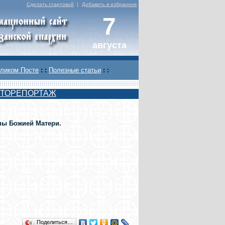
Сделать стартовой
|
Добавить в избранное
7
августа
ликом Посте
: :
Полезные статьи
: :
ТОРЕПОРТАЖ
ны Божией Матери.
Поделиться…