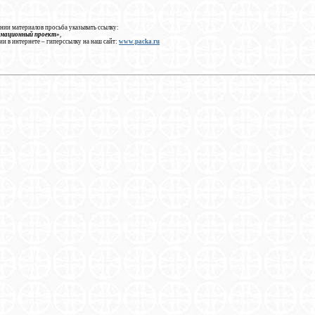
нии материалов просьба указывать ссылку:
рмационный проект»
,
ии в интернете – гиперссылку на наш сайт:
www.packa.ru