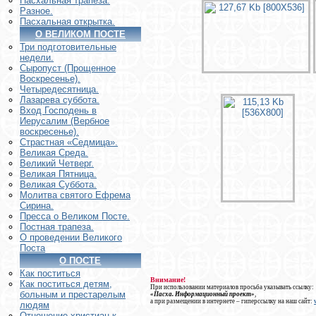
Пасхальная трапеза.
Разное.
Пасхальная открытка.
О ВЕЛИКОМ ПОСТЕ
Три подготовительные
недели.
Сыропуст (Прощенное
Воскресенье).
Четыредесятница.
Лазарева суббота.
Вход Господень в
Иерусалим (Вербное
воскресенье).
Страстная «Седмица».
Великая Среда.
Великий Четверг.
Великая Пятница.
Великая Суббота.
Молитва святого Ефрема
Сирина.
Пресса о Великом Посте.
Постная трапеза.
О проведении Великого
Поста
О ПОСТЕ
Как поститься
Внимание!
Как поститься детям,
При использовании материалов просьба указывать ссылку:
больным и престарелым
«Пасха. Информационный проект»
,
а при размещении в интернете – гиперссылку на наш сайт:
людям
Отношение христиан к