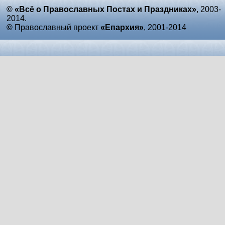
© «Всё о Православных Постах и Праздниках»
, 2003-
2014.
©
Православный проект
«Епархия»
, 2001-2014