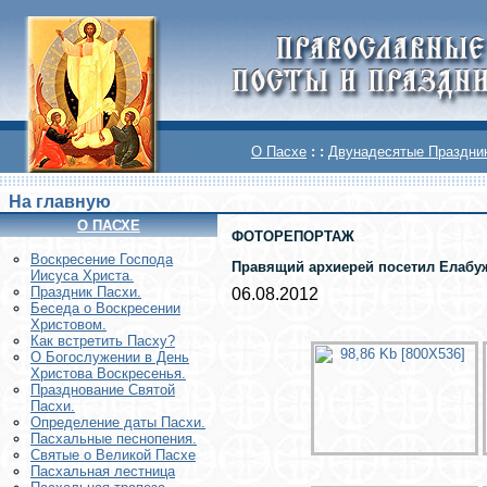
О Пасхе
: :
Двунадесятые Праздни
На главную
О ПАСХЕ
ФОТОРЕПОРТАЖ
Воскреcение Господа
Правящий архиерей посетил Елабуж
Иисуса Христа.
Праздник Пасхи.
06.08.2012
Беседа о Воскресении
Христовом.
Как встретить Пасху?
О Богослужении в День
Христова Воскресенья.
Празднование Святой
Пасхи.
Определение даты Пасхи.
Пасхальные песнопения.
Святые о Великой Пасхе
Пасхальная лестница