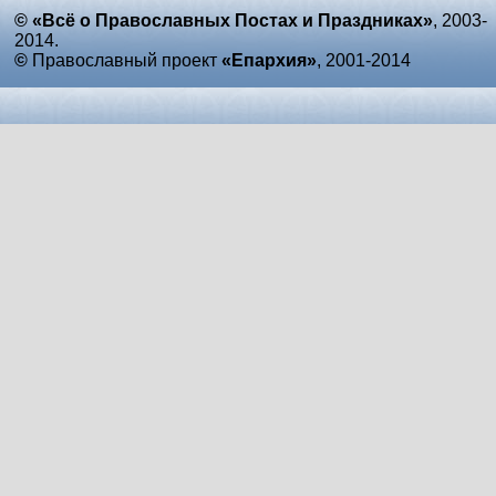
© «Всё о Православных Постах и Праздниках»
, 2003-
2014.
©
Православный проект
«Епархия»
, 2001-2014