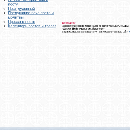
посту
Пост духовный
Послушание паче поста и
молитвы
Пресса о посте
Внимание!
Календарь постов и трапез
При использовании материалов просьба указывать ссылку:
«Пасха. Информационный проект»
,
а при размещении в интернете – гиперссылку на наш сайт: