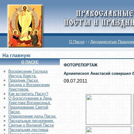
О Пасхе
: :
Двунадесятые Праздни
На главную
О ПАСХЕ
ФОТОРЕПОРТАЖ
Воскреcение Господа
Архиепископ Анастасий совершил б
Иисуса Христа.
Праздник Пасхи.
09.07.2011
Беседа о Воскресении
Христовом.
Как встретить Пасху?
О Богослужении в День
Христова Воскресенья.
Празднование Святой
Пасхи.
Определение даты Пасхи.
Пасхальные песнопения.
Святые о Великой Пасхе
Пасхальная лестница