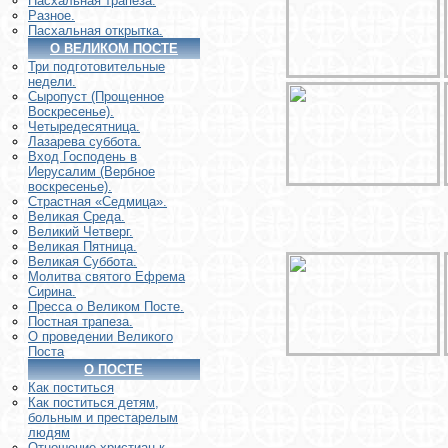
Пасхальная трапеза.
Разное.
Пасхальная открытка.
О ВЕЛИКОМ ПОСТЕ
Три подготовительные
недели.
Сыропуст (Прощенное
Воскресенье).
Четыредесятница.
Лазарева суббота.
Вход Господень в
Иерусалим (Вербное
воскресенье).
Страстная «Седмица».
Великая Среда.
Великий Четверг.
Великая Пятница.
Великая Суббота.
Молитва святого Ефрема
Сирина.
Пресса о Великом Посте.
Постная трапеза.
О проведении Великого
Поста
О ПОСТЕ
Как поститься
Как поститься детям,
больным и престарелым
людям
Отношение христиан к