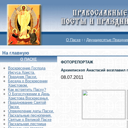
О Пасхе
: :
Двунадесятые Праздни
На главную
О ПАСХЕ
ФОТОРЕПОРТАЖ
Воскреcение Господа
Архиепископ Анастасий возглавил 
Иисуса Христа.
Праздник Пасхи.
08.07.2011
Беседа о Воскресении
Христовом.
Как встретить Пасху?
О Богослужении в День
Христова Воскресенья.
Празднование Святой
Пасхи.
Определение даты Пасхи.
Пасхальные песнопения.
Святые о Великой Пасхе
Пасхальная лестница