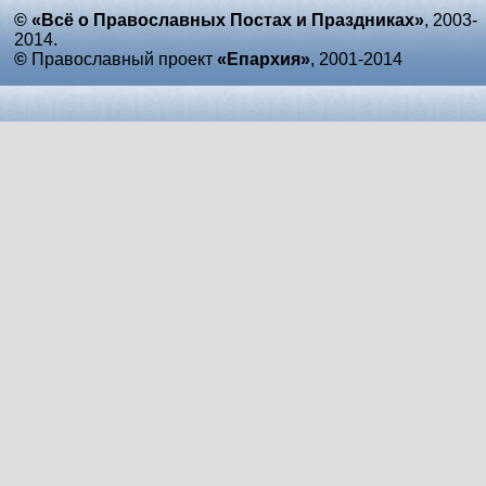
© «Всё о Православных Постах и Праздниках»
, 2003-
2014.
©
Православный проект
«Епархия»
, 2001-2014