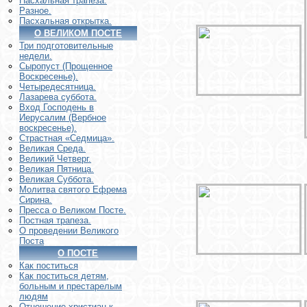
Пасхальная трапеза.
Разное.
Пасхальная открытка.
О ВЕЛИКОМ ПОСТЕ
Три подготовительные
недели.
Сыропуст (Прощенное
Воскресенье).
Четыредесятница.
Лазарева суббота.
Вход Господень в
Иерусалим (Вербное
воскресенье).
Страстная «Седмица».
Великая Среда.
Великий Четверг.
Великая Пятница.
Великая Суббота.
Молитва святого Ефрема
Сирина.
Пресса о Великом Посте.
Постная трапеза.
О проведении Великого
Поста
О ПОСТЕ
Как поститься
Как поститься детям,
больным и престарелым
людям
Отношение христиан к