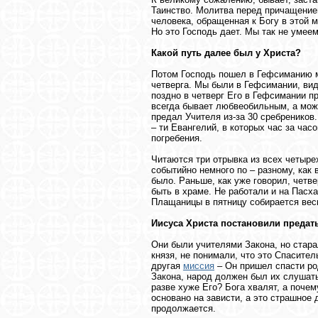
Таинство. Молитва перед причащение
человека, обращенная к Богу в этой 
Но это Господь дает. Мы так не умее
Какой путь далее был у Христа?
Потом Господь пошел в Гефсиманию м
четверга. Мы были в Гефсимании, вид
поздно в четверг Его в Гефсимании пр
всегда бывает любвеобильным, а може
предал Учителя из-за 30 сребреников
– ти Евангелий, в которых час за ча
погребения.
Читаются три отрывка из всех четыре
событийно немного по – разному, как 
было. Раньше, как уже говорил, четв
быть в храме. Не работали и на Пасха
Плащаницы в пятницу собирается вес
Иисуса Христа постановили предат
Они были учителями Закона, но старал
князя, не понимали, что это Спасител
другая
миссия
– Он пришел спасти ро
Закона, народ должен был их слушать 
разве хуже Его? Бога хвалят, а почем
основано на зависти, а это страшное 
продолжается.