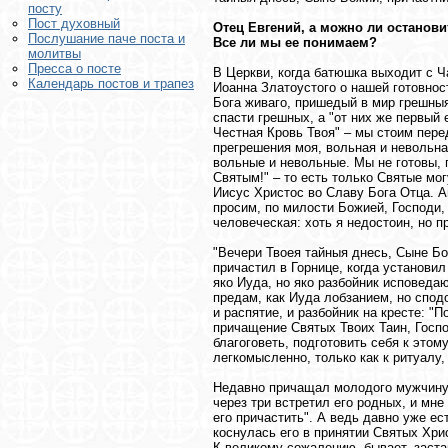
посту
Пост духовный
Отец Евгений, а можно ли останов
Послушание паче поста и
Все ли мы ее понимаем?
молитвы
Пресса о посте
В Церкви, когда батюшка выходит с Ч
Календарь постов и трапез
Иоанна Златоустого о нашей готовнос
Бога живаго, пришедый в мир грешныя
спасти грешных, а "от них же первый 
Честная Кровь Твоя" – мы стоим пере
прегрешения моя, вольная и невольная
вольные и невольные. Мы не готовы, 
Святым!" – то есть только Святые мо
Иисус Христос во Славу Бога Отца. А
просим, по милости Божией, Господи
человеческая: хоть я недостоин, но 
"Вечери Твоея тайныя днесь, Сыне Б
причастил в Горнице, когда установил
яко Иуда, но яко разбойник исповедаю
предам, как Иуда лобзанием, но спод
и распятие, и разбойник на кресте: "
причащение Святых Твоих Таин, Госпо
благоговеть, подготовить себя к это
легкомысленно, только как к ритуалу, 
Недавно причащал молодого мужчину, 
через три встретил его родных, и мне
его причастить". А ведь давно уже ест
коснулась его в принятии Святых Хрис
К великому сожалению, бывает, застав