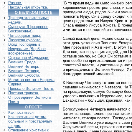
Разное.
"В то время ведь не было никаких реп
Пасхальная открытка.
хорошенечко просмотрел снова, и там
приходили люди, рядом были и ученик
О ВЕЛИКОМ ПОСТЕ
поносить Иуду. Он в среду сходил к 
Три подготовительные
цене предательства Иисуса Христа тр
недели.
Спаса нашего Иисуса Христа. В поне
Сыропуст (Прощенное
и читается в последний раз великопо
Воскресенье).
Четыредесятница.
Самый важный день, можно сказать, д
Лазарева суббота.
этот день установил Таинство Евхари
Вход Господень в
Мне пребывает и Аз в нем". В этом 
Иерусалим (Вербное
Для нас, как верующих людей, для Це
воскресенье).
оставив землю, но Себя Он оставил в
Страстная «Седмица».
дню особенно приготавливаются и при
Великая Среда.
советской власти, и учительница нас
Великий Четверг.
и причащались в Великий Четверг. У 
Великая Пятница.
благодарственной молитвой.
Великая Суббота.
Молитва святого Ефрема
К Великому Четвергу готовятся все в
Сирина.
седмицу начинаются с Четверга. На Т
Пресса о Великом Посте.
на прощальную, самую большую бесед
Постная трапеза.
удалось побывать в Иерусалиме, там 
О проведении Великого
Евхаристии – большая, красивая, как
Поста
О ПОСТЕ
Богослужение Четверга начинается с 
Как поститься
потом исповедь, слово причастникам 
Как поститься детям,
читаются, стихира поется: "Господи в
больным и престарелым
Василия Великого уже входит в свое 
людям
Херувимской песни, причастного стиха
Отношение христиан к
тайныя днесь, Сыне Божий, причастн