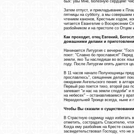
бых: увы Мне, болезную сердцем! Чи
Затем отпуст, и прикладывание к Пл
пятницы на субботу, а мы совершаем к
чтением канонов, Крестным ходом, ко
читается Евангелие о Воскресении Спа
разбойником и на престоле со Отцем 
Как проходит, отец Евгений, Богос
домашними делами и приготовлени
Начинается Литургия с вечерни: "Гос
поют: "Славно бо прославися!" Пере
земли, яко Ты наследиши во всех язы
году. После Литургии опять дается ц
В 11 часов начало Полунощницы пред
прославлюсь", священник делает покл
ожидании Ангельского пения: в алтар
Первый раз поется тихо, второй раз п
запевает "и нас на земли сподоби" и
на небесех" – останавливаемся у вра
Нераздельней Троице всегда, ныне и 
Чтобы Вы сказали о существовании
В Страстную седмицу надо избегать в
отметить, сострадать Спасителю, что
Когда ему разбойник на Кресте сказа
засвидетельствовал Господу, что не з