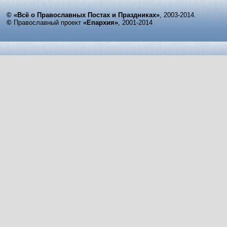
© «Всё о Православных Постах и Праздниках»
, 2003-2014.
©
Православный проект
«Епархия»
, 2001-2014