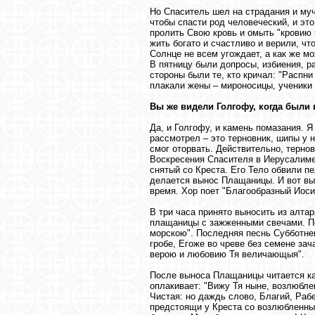
Но Спаситель шел на страдания и муч
чтобы спасти род человеческий, и это
пролить Свою кровь и омыть "кровию 
жить богато и счастливо и верили, чт
Солнце не всем угождает, а как же м
В пятницу были допросы, избиения, р
стороны были те, кто кричал: "Распни
плакали жены – мироносицы, ученики 
Вы же видели Голгофу, когда были
Да, и Голгофу, и камень помазания. 
рассмотрел – это терновник, шипы у н
смог оторвать. Действительно, терно
Воскресения Спасителя в Иерусалиме,
снятый со Креста. Его Тело обвили п
делается вынос Плащаницы. И вот вы
время. Хор поет "Благообразный Иос
В три часа принято выносить из алта
плащаницы с зажженными свечами. По
морскою". Последняя песнь Субботне
гробе, Егоже во чреве без семене зач
верою и любовию Тя величающыя".
После выноса Плащаницы читается кан
оплакивает: "Вижу Тя ныне, возлюбле
Чистая: но даждь слово, Благий, Раб
предстоящи у Креста со возлюбленны