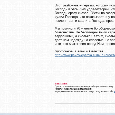
Этот разбойник – первый, который ис
Господь в этом был удовлетворен, что
Господь сразу сказал: "Истинно гово
хулил Господа, что показывает, и у на
поклоняться и хвалить Господа, прос
Мы помним и 70 – летие богоборческое
благочестие. Не бесплодны были стра
верующими, а сколько Святых, сколь
дает нам надежду на спасение: не зря
и те, кто благоговел перед Ним, про
Протоиерей Евгений Пелешев
http://www.pskov-eparhia.ellink.ru/bro
Внимание!
При использовании материалов просьба указывать ссылку:
«Пасха. Информационный проект»
,
а при размещении в интернете – гиперссылку на наш сайт: