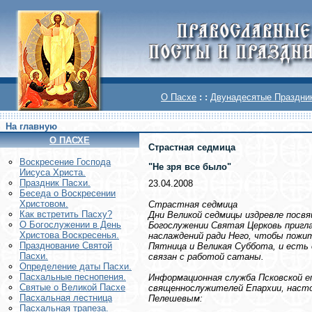
О Пасхе
: :
Двунадесятые Праздни
На главную
О ПАСХЕ
Страстная седмица
Воскреcение Господа
"Не зря все было"
Иисуса Христа.
Праздник Пасхи.
23.04.2008
Беседа о Воскресении
Христовом.
Страстная седмица
Как встретить Пасху?
Дни Великой седмицы издревле посв
О Богослужении в День
Богослужении Святая Церковь приг
Христова Воскресенья.
наслаждений ради Него, чтобы пожи
Празднование Святой
Пятница и Великая Суббота, и есть 
Пасхи.
связан с работой сатаны.
Определение даты Пасхи.
Пасхальные песнопения.
Информационная служба Псковской е
Святые о Великой Пасхе
священнослужителей Епархии, наст
Пасхальная лестница
Пелешевым:
Пасхальная трапеза.