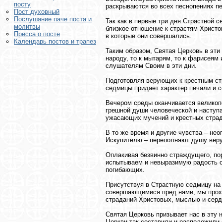
посту
раскрываются во всех песнопениях п
Пост духовный
Послушание паче поста и
Так как в первые три дня Страстной
молитвы
близкое отношение к страстям Христо
Пресса о посте
в которые они совершались.
Календарь постов и трапез
Таким образом, Святая Церковь в эти 
народу, то к мытарям, то к фарисеям
слушателям Своим в эти дни.
Подготовляя верующих к крестным ст
седмицы придает характер печали и с
Вечером среды оканчивается великоп
грешной души человеческой и наступа
ужасающих мучений и крестных стра
В то же время и другие чувства – не
Искупителю – переполняют душу вер
Оплакивая безвинно страждущего, пор
испытываем и невыразимую радость от
погибающих.
Присутствуя в Страстную седмицу на
совершающимися пред нами, мы прох
страданий Христовых, мыслью и серд
Святая Церковь призывает нас в эту 
Церкви так составили и расположили 