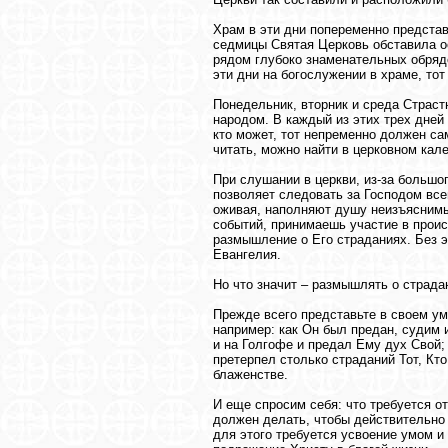
Храм в эти дни попеременно представ
седмицы Святая Церковь обставила 
рядом глубоко знаменательных обрядо
эти дни на богослужении в храме, то
Понедельник, вторник и среда Страс
народом. В каждый из этих трех дней
кто может, тот непременно должен сам
читать, можно найти в церковном кал
При слушании в церкви, из-за большо
позволяет следовать за Господом вс
оживая, наполняют душу неизъяснимы
событий, принимаешь участие в прои
размышление о Его страданиях. Без э
Евангелия.
Но что значит – размышлять о страда
Прежде всего представьте в своем ум
например: как Он был предан, судим и
и на Голгофе и предал Ему дух Свой; 
претерпел столько страданий Тот, Кто
блаженстве.
И еще спросим себя: что требуется о
должен делать, чтобы действительно 
для этого требуется усвоение умом и