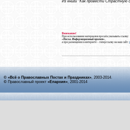
Из книги "Как провести Страстную с
Внимание!
При использовании материалов просьба указывать ссылку:
«Пасха. Информационный проект»
,
а при размещении в интернете – гиперссылку на наш сайт:
© «Всё о Православных Постах и Праздниках»
, 2003-2014.
©
Православный проект
«Епархия»
, 2001-2014