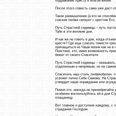
подражание Христу в благой жизни.
После этого совесть сама уже даст о
Такое размышление (а кто не способен
союзом любви связует с крестом Его, 
Путь Страстной седмицы – путь поста
Тайн в эти великие дни.
И как же не говеть в дни, когда отъе
кресте? Где еще слагать тяжести гре
причащаться из Чаши жизни как не в 
Поистине, кто, имея возможность прис
бежит от своего Спасителя.
Путь Страстной седмицы – оказывать
отдаленным и непрямым, но на самом 
Спаситель наш столь любвеобилен, ч
усвояет лично Себе Самому. На Стра
утвердит наше оправдание или осужд
Помня это, никогда не пренебрегайте
особенно воспользуйтесь ей в дни Ст
плащаницу.
Вот главное и доступное каждому, с
страдания Господом.