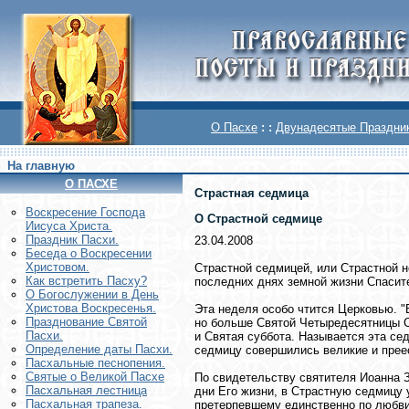
О Пасхе
: :
Двунадесятые Праздни
На главную
О ПАСХЕ
Страстная седмица
Воскреcение Господа
О Страстной седмице
Иисуса Христа.
Праздник Пасхи.
23.04.2008
Беседа о Воскресении
Христовом.
Страстной седмицей, или Страстной 
Как встретить Пасху?
последних днях земной жизни Спасител
О Богослужении в День
Христова Воскресенья.
Эта неделя особо чтится Церковью. "
Празднование Святой
но больше Святой Четыредесятницы С
Пасхи.
и Святая суббота. Называется эта сед
Определение даты Пасхи.
седмицу совершились великие и прее
Пасхальные песнопения.
Святые о Великой Пасхе
По свидетельству святителя Иоанна З
Пасхальная лестница
дни Его жизни, в Страстную седмицу 
Пасхальная трапеза.
претерпевшему единственно по любви