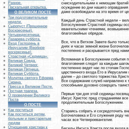
Разное.
снисходительными к немощам братий 
Пасхальная открытка.
осуждение во дни нашего оправдания 
даже освобождали на это время от це
О ВЕЛИКОМ ПОСТЕ
Три подготовительные
Каждый день Страстной недели – вели
недели.
Богослужения Страстной седмицы осо
Сыропуст (Прощенное
евангельскими чтениями, возвышенне
Воскресенье).
благоговейных обрядов.
Четыредесятница.
Лазарева суббота.
Все, что в Ветхом Завете было тольк
Вход Господень в
днях и часах земной жизни Богочелов
Иерусалим (Вербное
постепенно и раскрывается пред нам
воскресенье).
Страстная «Седмица».
Вспоминая в Богослужении события п
Великая Среда.
благоговения следит за каждым шаго
Великий Четверг.
постепенно ведет нас по стопам Госпо
Великая Пятница.
царственного входа Его в Иерусалим 
Великая Суббота.
далее – до светлого торжества Христ
Молитва святого Ефрема
Все содержание служб направлено к т
Сирина.
способными духовно созерцать таинст
Пресса о Великом Посте.
Постная трапеза.
Первые три дня этой седмицы посвящ
О проведении Великого
Иисус Христос пред страданиями все 
Поста
продолжительным Богослужением.
О ПОСТЕ
Как поститься
Стараясь собрать и сосредоточить в
Как поститься детям,
Богочеловека и Его служения роду че
больным и престарелым
часах все Четвероевангелие.
людям
Отношение христиан к
Беседы Иисуса Христа после входа в 