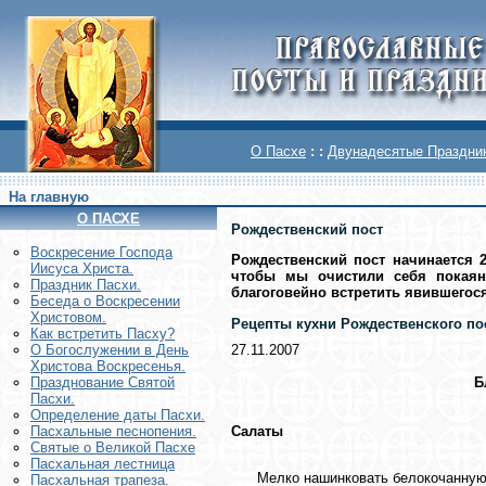
О Пасхе
: :
Двунадесятые Праздни
На главную
О ПАСХЕ
Рождественский пост
Воскреcение Господа
Рождественский пост начинается 2
Иисуса Христа.
чтобы мы очистили себя покаян
Праздник Пасхи.
благоговейно встретить явившегос
Беседа о Воскресении
Христовом.
Рецепты кухни Рождественского по
Как встретить Пасху?
27.11.2007
О Богослужении в День
Христова Воскресенья.
Б
Празднование Святой
Пасхи.
Определение даты Пасхи.
Салаты
Пасхальные песнопения.
Святые о Великой Пасхе
Пасхальная лестница
Мелко нашинковать белокочанную кап
Пасхальная трапеза.