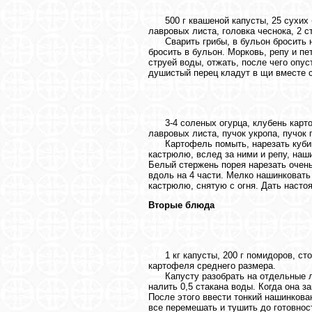
500 г квашеной капусты, 25 сухих бе
лавровых листа, головка чеснока, 2 
Сварить грибы, в бульон бросить н
бросить в бульон. Морковь, репу и п
струей воды, отжать, после чего опус
душистый перец кладут в щи вместе с
3-4 соленых огурца, клубень картофе
лавровых листа, пучок укропа, пучок 
Картофель помыть, нарезать кубикам
кастрюлю, вслед за ними и репу, наш
Белый стержень порея нарезать очень
вдоль на 4 части. Мелко нашинковать 
кастрюлю, снятую с огня. Дать насто
Вторые блюда
1 кг капусты, 200 г помидоров, стол
картофеля среднего размера.
Капусту разобрать на отдельные лис
налить 0,5 стакана воды. Когда она 
После этого ввести тонкий нашинкова
все перемешать и тушить до готовнос