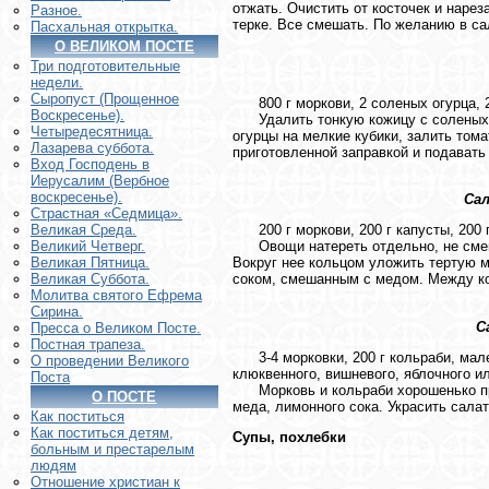
отжать. Очистить от косточек и нарез
Разное.
терке. Все смешать. По желанию в са
Пасхальная открытка.
О ВЕЛИКОМ ПОСТЕ
Три подготовительные
недели.
Сыропуст (Прощенное
800 г моркови, 2 соленых огурца, 20
Воскресенье).
Удалить тонкую кожицу с соленых ог
Четыредесятница.
огурцы на мелкие кубики, залить том
Лазарева суббота.
приготовленной заправкой и подавать 
Вход Господень в
Иерусалим (Вербное
воскресенье).
Сал
Страстная «Седмица».
200 г моркови, 200 г капусты, 200 г
Великая Среда.
Овощи натереть отдельно, не смешив
Великий Четверг.
Вокруг нее кольцом уложить тертую м
Великая Пятница.
соком, смешанным с медом. Между ко
Великая Суббота.
Молитва святого Ефрема
Сирина.
С
Пресса о Великом Посте.
Постная трапеза.
3-4 морковки, 200 г кольраби, мале
О проведении Великого
клюквенного, вишневого, яблочного ил
Поста
Морковь и кольраби хорошенько про
О ПОСТЕ
меда, лимонного сока. Украсить сала
Как поститься
Как поститься детям,
Супы, похлебки
больным и престарелым
людям
Отношение христиан к