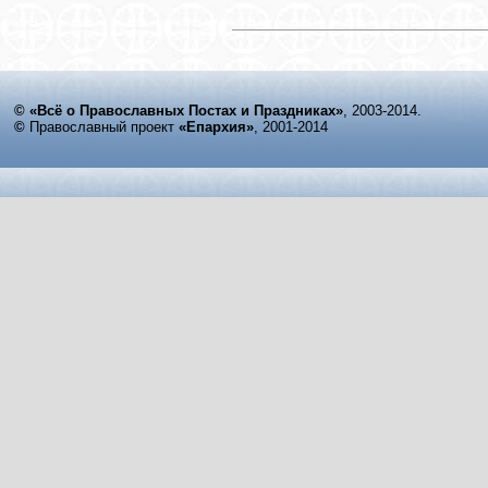
© «Всё о Православных Постах и Праздниках»
, 2003-2014.
©
Православный проект
«Епархия»
, 2001-2014