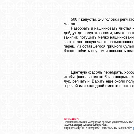
500 г капусты, 2-3 головки репчатог
масла.
Разобрать и нашинковать листья кап
дойдут до полуготовности, мелко наш
закипит, потушить мелко нашинкованн
кастрюлю тонкую часть нашинкованног
перец. Из оставшегося грибного буль
блюдо, облить соусом и посыпать зел
Цветную фасоль перебрать, хорошо 
чтобы фасоль только была покрыта ею
лук, репчатый. Варить еще около пол
горячей или холодной вместе с остав
Внимание!
При использовании материалов просьба указывать ссылку:
«Пасха. Информационный проект»
,
а при размещении в интернете – гиперссылку на наш сайт: