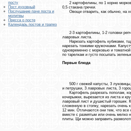
посту
2 картофелины, по 1 корню моркови, 
Пост духовный
0,5 стакана гречки.
Послушание паче поста и
Овощи отварить, как обычно, на хоро
молитвы
Пресса о посте
Календарь постов и трапез
2-3 картофелины, 1-2 головки репчат
лавровых листа.
Нарезать картофель кубиками, тщате
нарезать тонкими кружочками. Капуст
одновременно с морковью и томатной п
по тарелкам и густо посыпать зелень
Первые блюда
500 г свежей капусты, 3 луковицы, 1
и петрушки, 3 лавровых листа, 3 горо
Картофель разрезать пополам, корен
кочерыжки, вырезается из листа и кр
лавровый лист и душистый горошек. К
сложенную в стопку, нарезать очень 
12 мин. Отличаются они тем, что все
вместе с размятым или очень мелко н
плиты. Щи можно заправить размолот