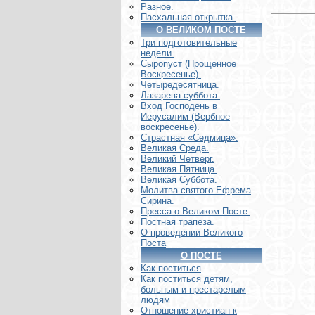
Разное.
Пасхальная открытка.
О ВЕЛИКОМ ПОСТЕ
Три подготовительные
недели.
Сыропуст (Прощенное
Воскресенье).
Четыредесятница.
Лазарева суббота.
Вход Господень в
Иерусалим (Вербное
воскресенье).
Страстная «Седмица».
Великая Среда.
Великий Четверг.
Великая Пятница.
Великая Суббота.
Молитва святого Ефрема
Сирина.
Пресса о Великом Посте.
Постная трапеза.
О проведении Великого
Поста
О ПОСТЕ
Как поститься
Как поститься детям,
больным и престарелым
людям
Отношение христиан к