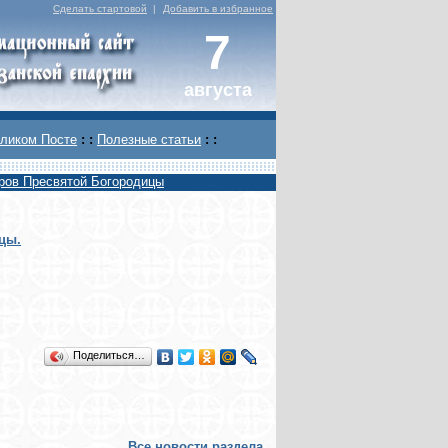
Сделать стартовой
|
Добавить в избранное
7
августа
ликом Посте
: :
Полезные статьи
: :
ров Пресвятой Богородицы
цы.
Поделиться…
Все новости раздела