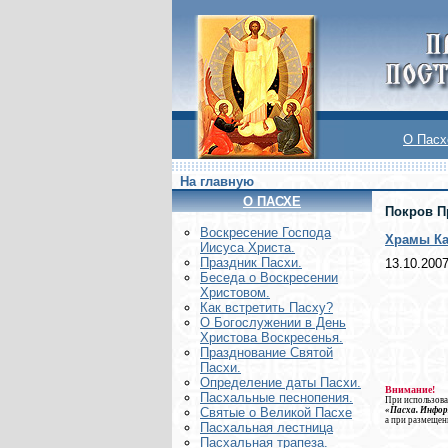
О Пасх
На главную
О ПАСХЕ
Покров П
Воскреcение Господа
Храмы Ка
Иисуса Христа.
Праздник Пасхи.
13.10.200
Беседа о Воскресении
Христовом.
Как встретить Пасху?
О Богослужении в День
Христова Воскресенья.
Празднование Святой
Пасхи.
Определение даты Пасхи.
Внимание!
Пасхальные песнопения.
При использова
«Пасха. Инфо
Святые о Великой Пасхе
а при размещен
Пасхальная лестница
Пасхальная трапеза.