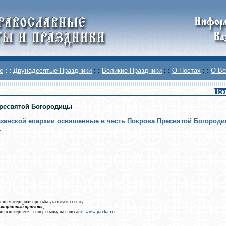
е
: :
Двунадесятые Праздники
: :
Великие Праздники
: :
О Постах
: :
О Ве
Пок
ресвятой Богородицы
занской епархии освяшенные в честь Покрова Пресвятой Богороди
7
нии материалов просьба указывать ссылку:
рмационный проект»
,
ии в интернете – гиперссылку на наш сайт:
www.packa.ru