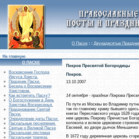
О Пасхе
: :
Двунадесятые Праздни
На главную
О ПАСХЕ
Покров Пресвятой Богородицы
Воскреcение Господа
Покров.
Иисуса Христа.
Праздник Пасхи.
13.10.2007
Беседа о Воскресении
Христовом.
14 октября - праздник Покрова Пре
Как встретить Пасху?
О Богослужении в День
По пути из Москвы во Владимир путни
Христова Воскресенья.
так по главному храму бывшего здесь
Празднование Святой
книгах Переславского уезда 1628 года
Пасхи.
нeм церковь Покрову Пречистые Богор
Определение даты Пасхи.
колокола и всякое церковное строени
Пасхальные песнопения.
Евсевей, во дворе дьячок Меньшичко
Святые о Великой Пасхе
Пасхальная лестница
В 1672 году деревянная церковь сгор
Пасхальная трапеза.