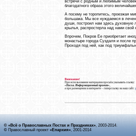
встречи с родным и любимым человеко
благодатного образа этого величайше
А посему не торопитесь, проезжая ми
большака. Мы все нуждаемся в лечен
души, построил нам здесь духовную л
крылья, распростeрла над нами свой
Впрочем, Покров Еe приобретает иног
монастыре города Суздаля и после пр
Проходя под ней, как под триумфаль
Внимание!
При использовании материалов просьба указывать ссылку:
«Пасха. Информационный проект»
,
а при размещении в интернете – гиперссылку на наш сайт:
© «Всё о Православных Постах и Праздниках»
, 2003-2014.
©
Православный проект
«Епархия»
, 2001-2014