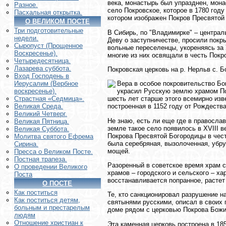
века, монастырь был упразднeн, мон
Разное.
село Покровское, которое в 1780 году
Пасхальная открытка.
котором изображeн Покров Пресвятой
О ВЕЛИКОМ ПОСТЕ
Три подготовительные
В Сибирь, по "Владимирке" – централ
недели.
Деву о заступничестве, просили покр
Сыропуст (Прощенное
вольные переселенцы, укореняясь за 
Воскресенье).
многие из них освящали в честь Покр
Четыредесятница.
Лазарева суббота.
Покровская церковь на р. Нерльв с. 
Вход Господень в
Вера в особое покровительство Бо
Иерусалим (Вербное
украсил Русскую землю храмом Пок
воскресенье).
шесть лет старше этого всемирно изв
Страстная «Седмица».
построенная в 1152 году от Рождеств
Великая Среда.
Великий Четверг.
Не знаю, есть ли ещe где в правосла
Великая Пятница.
земле такое село появилось в XVIII 
Великая Суббота.
Покрова Пресвятой Богородицы в чест
Молитва святого Ефрема
была серебряная, вызолоченная, убру
Сирина.
мощей.
Пресса о Великом Посте.
Постная трапеза.
Разорeнный в советское время храм с
О проведении Великого
храмов – городского и сельского – ха
Поста
восстанавливается попранное, растeт 
О ПОСТЕ
Как поститься
Те, кто санкционировал разрушение на
Как поститься детям,
святынями русскими, описал в своих
больным и престарелым
доме рядом с церковью Покрова Божи
людям
Отношение христиан к
Эта каменная церковь построена в 18