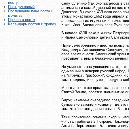
посту
Селу Олепино (так оно писалось в ст
Пост духовный
антиминса и самый древний из них о
Послушание паче поста и
Донского. В начале XVI века село п
молитвы
этому монастырю 1662 года апреля 2 
Пресса о посте
а пожаловал их игуменьи и наместни
Календарь постов и трапез
Князь Иван Васильевич всея Руси про
В начале XVIII века в книгах Патриар
и Ивана Самойловых детей Салтыковы
Ныне село Алепино известно всему ч
Владимира Алексеевича Солоухин, кот
своe время снести Алепинский храм и 
пребывает с ним в блаженной вечност
Не умирает в нас упование на то, ч
одичавший в неверии русский народ. 
на "стрелки", "разборки", сходняки и
там, глядишь, и очнутся, придут в се
Много лет я тоже пролетал на скорост
Святой Земле, посетив знаменитые об
Вдруг, накануне очередного праздника
буквально затопили комнату, где это
том, что "всякое даяние свыше благо 
Так и произошло: гонения, скорби, 
– я стал работать в Покрове. Наконе
Антипы Пергамского. Благочестивому