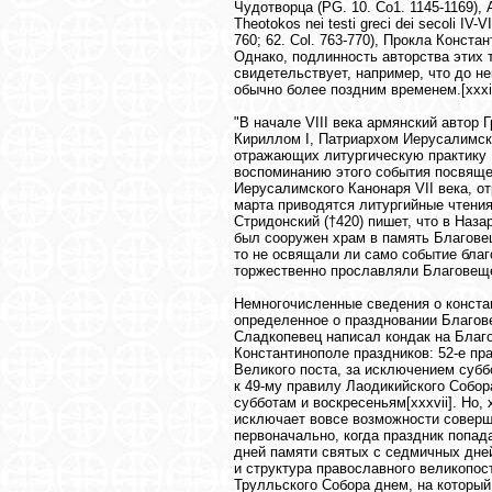
Чудотворца (РG. 10. Со1. 1145-1169), 
Theotokos nei testi greci dei secoli IV-
760; 62. Соl. 763-770), Прокла Конста
Однако, подлинность авторства этих 
свидетельствует, например, что до н
обычно более поздним временем.[xxxi
"В начале VIII века армянский автор
Кириллом I, Патриархом Иерусалимски
отражающих литургическую практику 
воспоминанию этого события посвящен 
Иерусалимского Канонаря VII века, о
марта приводятся литургийные чтени
Стридонский (†420) пишет, что в Наза
был сооружен храм в память Благовещ
то не освящали ли само событие благ
торжественно прославляли Благовещ
Немногочисленные сведения о конста
определенное о праздновании Благове
Сладкопевец написал кондак на Благов
Константинополе праздников: 52-е пр
Великого поста, за исключением субб
к 49-му правилу Лаодикийского Собор
субботам и воскресеньям[xxxvii]. Но,
исключает вовсе возможности соверш
первоначально, когда праздник попад
дней памяти святых с седмичных дней
и структура православного великопос
Трулльского Собора днем, на которы