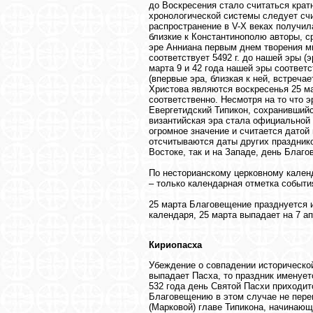
до Воскресения стало считаться крат
хронологической системы следует счи
распространение в V-X веках получил
близкие к Константинополю авторы, 
эре Анниана первым днем творения ми
соответствует 5492 г. до нашей эры 
марта 9 и 42 года нашей эры соответс
(впервые эра, близкая к ней, встреча
Христова являются воскресенья 25 мар
соответственно. Несмотря на то что э
Евергетидский Типикон, сохранившийся
византийская эра стала официальной 
огромное значение и считается датой 
отсчитываются даты других празднико
Востоке, так и на Западе, день Благ
По несторианскому церковному кален
– только календарная отметка события.
25 марта Благовещение празднуется 
календаря, 25 марта выпадает на 7 а
Кириопасха
Убеждение о совпадении исторической
выпадает Пасха, то праздник именует
532 года день Святой Пасхи приходит
Благовещению в этом случае не перен
(Марковой) главе Типикона, начинаю