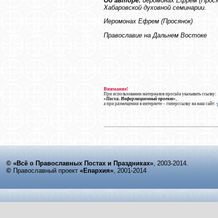
Об авторе:
иеромонах Ефрем (Прося
Хабаровской духовной семинарии.
Иеромонах Ефрем (Просянок)
Православие на Дальнем Востоке
Внимание!
При использовании материалов просьба указывать ссылку:
«Пасха. Информационный проект»
,
а при размещении в интернете – гиперссылку на наш сайт:
© «Всё о Православных Постах и Праздниках»
, 2003-2014.
©
Православный проект
«Епархия»
, 2001-2014