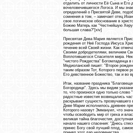
отделить от личности Её Сына и Его
вочеловечившегося Логоса. И мы зна
определений о Пресвятой Деве, подоб
сомнения в том, – замечает отец Иоа
свое логическое обоснование в христ
Божию Матерь как "Честнейшую Херу
большая слава?"[xiv]
Пресвятая Дева Мария является Присно
рождения от Неё Господа Иисуса Хрис
течение всей Своей жизни. Как отмеч
Своими добродетелями, величием Сво
Воплотившегося Спасителя мира. Нек
"чистого Рождества" Богомладенца в
Медиоланский пишет: "Второе рожден
таким образом Тот, Которого первое р
Его девственное Божество, так и во 
Итак, название праздника "Благовеще
Богородице". Здесь мы видим указани
то, что произнося одно только слово
радостные известия возвещались час
раскрывает сущность прозвучавшего в
Деве Марии исполнилось древнее пред
Которого назовут Эммануил, что значи
чтобы освободить мир от греха и вла
великая тайна благочестия, доступная
начало нашего спасения: "Днесь спес
принес Богу свой лучший плод, самое
принял этот дар человечества.