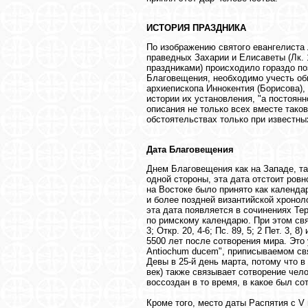
ИСТОРИЯ ПРАЗДНИКА
По изображению святого евангелиста
праведных Захарии и Елисаветы (Лк. 1
праздниками) происходило гораздо по
Благовещения, необходимо учесть об
архиепископа Иннокентия (Борисова),
истории их установления, "а постоянн
описания не только всех вместе таков
обстоятельствах только при известных
Дата Благовещения
Днем Благовещения как на Западе, так
одной стороны, эта дата отстоит ровн
на Востоке было принято как календа
и более поздней византийской хроно
эта дата появляется в сочинениях Те
по римскому календарю. При этом свя
3; Откр. 20, 4-6; Пс. 89, 5; 2 Пет. 3
5500 лет после сотворения мира. Это
Antiochum ducem", приписываемом св
Девы в 25-й день марта, потому что 
век) также связывает сотворение чел
воссоздан в то время, в какое был сот
Кроме того, место даты Распятия с V