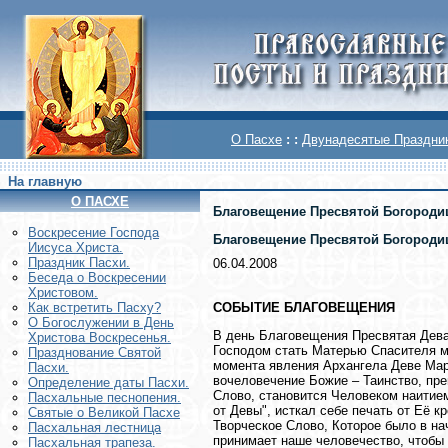
О Пасхе
: :
Двунадесятые Праздни
На главную
О ПАСХЕ
Благовещение Пресвятой Богород
Воскреcение Господа
Благовещение Пресвятой Богороди
Иисуса Христа.
Праздник Пасхи.
06.04.2008
Беседа о Воскресении
Христовом.
СОБЫТИЕ БЛАГОВЕЩЕНИЯ
Как встретить Пасху?
О Богослужении в День
В день Благовещения Пресвятая Дева
Христова Воскресенья.
Господом стать Матерью Спасителя м
Празднование Святой
момента явления Архангела Деве Мар
Пасхи.
вочеловечение Божие – Таинство, пр
Определение даты Пасхи.
Слово, становится Человеком наитие
Пасхальные песнопения.
от Девы", исткал себе печать от Её кр
Святые о Великой Пасхе
Творческое Слово, Которое было в на
Пасхальная лестница
принимает наше человечество, чтобы 
Пасхальная трапеза.