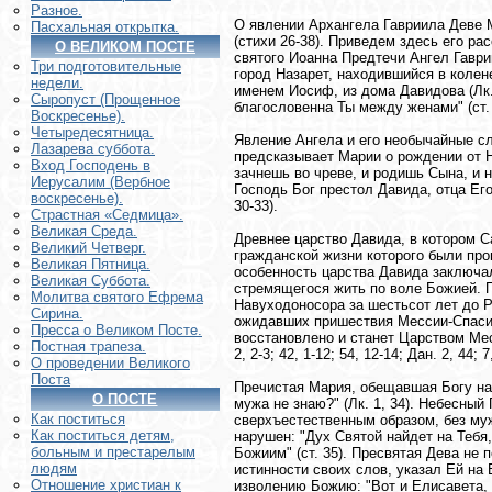
Разное.
О явлении Архангела Гавриила Деве М
Пасхальная открытка.
(стихи 26-38). Приведем здесь его р
О ВЕЛИКОМ ПОСТЕ
святого Иоанна Предтечи Ангел Гаври
Три подготовительные
город Назарет, находившийся в колен
недели.
именем Иосиф, из дома Давидова (Лк. 
Сыропуст (Прощенное
благословенна Ты между женами" (ст. 
Воскресенье).
Четыредесятница.
Явление Ангела и его необычайные сл
Лазарева суббота.
предсказывает Марии о рождении от Н
Вход Господень в
зачнешь во чреве, и родишь Сына, и 
Иерусалим (Вербное
Господь Бог престол Давида, отца Его
воскресенье).
30-33).
Страстная «Седмица».
Великая Среда.
Древнее царство Давида, в котором С
Великий Четверг.
гражданской жизни которого были про
Великая Пятница.
особенность царства Давида заключал
Великая Суббота.
стремящегося жить по воле Божией. П
Молитва святого Ефрема
Навуходоносора за шестьсот лет до 
Сирина.
ожидавших пришествия Мессии-Спасит
Пресса о Великом Посте.
восстановлено и станет Царством Мес
Постная трапеза.
2, 2-3; 42, 1-12; 54, 12-14; Дан. 2, 44; 7
О проведении Великого
Поста
Пречистая Мария, обещавшая Богу нав
О ПОСТЕ
мужа не знаю?" (Лк. 1, 34). Небесны
Как поститься
сверхъестественным образом, без муж
Как поститься детям,
нарушен: "Дух Святой найдет на Тебя
больным и престарелым
Божиим" (ст. 35). Пресвятая Дева не 
людям
истинности своих слов, указал Ей на 
Отношение христиан к
изволению Божию: "Вот и Елисавета, 