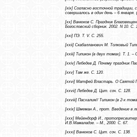
[xix] Согласно восточной традиции,
совершалось в один день – 6 января. 
[xx] Ванюков С. Праздник Благовеще
Богословский сборник. 2002. N 10. С. 
[xxi] ПЭ. Т. V. С. 255.
[xxii] Скабалланович М. Толковый Типи
[xxiii] Типикон (в двух томах). Т. 1. – 
[xxiv] Лебедев Д. Почему праздник Пас
[xxv] Там же. С. 120.
[xxvi] Матфей Властарь. О Святой Па
[xxvii] Лебедев Д. Цит. соч. С. 128.
[xxviii] Пасхалия// Типикон (в 2-х тома
[xxix] Шмеман А., прот. Введение в л
[xxx] Мейендорф И., протопресвитер
И.В.Мамаладзе. – М., 2000. С. 67.
[xxxi] Ванюков С. Цит. соч. С. 138.