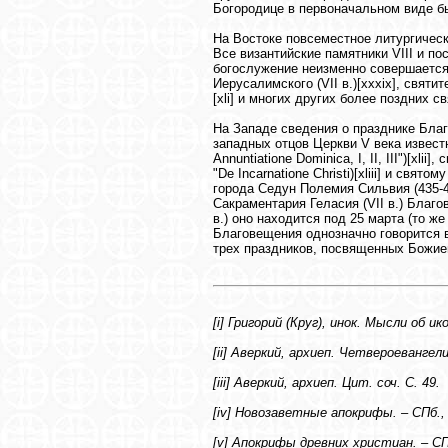
Богородице в первоначальном виде бы
На Востоке повсеместное литургическ
Все византийские памятники VIII и 
богослужение неизменно совершается
Иерусалимского (VII в.)[xxxix], святит
[xli] и многих других более поздних 
На Западе сведения о празднике Благ
западных отцов Церкви V века извест
Annuntiatione Dominica, I, II, III")[xl
"De Incarnatione Christi)[xliii] и свят
города Седун Полемия Сильвия (435-4
Сакраментария Геласия (VII в.) Благо
в.) оно находится под 25 марта (то ж
Благовещения однозначно говорится в "
трех праздников, посвященных Божией
[i] Григорий (Круг), инок. Мысли об ико
[ii] Аверкий, архиеп. Четвероевангелие
[iii] Аверкий, архиеп. Цит. соч. С. 49.
[iv] Новозаветные апокрифы. – СПб., 2
[v] Апокрифы древних христиан. – СПб