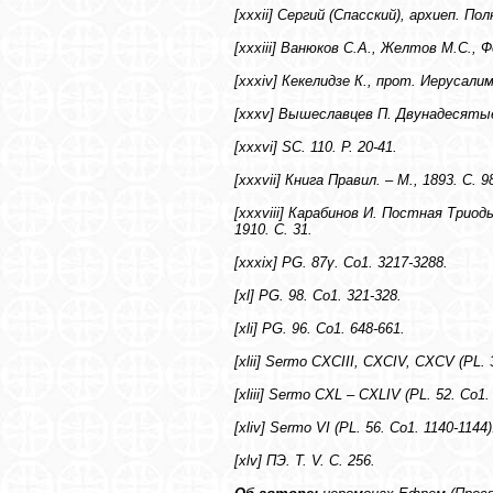
[xxxii] Сергий (Спасский), архиеп. По
[xxxiii] Ванюков С.А., Желтов М.С., 
[xxxiv] Кекелидзе К., прот. Иерусалим
[xxxv] Вышеславцев П. Двунадесятые 
[xxxvi] SC. 110. Р. 20-41.
[xxxvii] Книга Правил. – М., 1893. С. 9
[xxxviii] Карабинов И. Постная Триод
1910. С. 31.
[xxxix] PG. 87γ. Со1. 3217-3288.
[xl] PG. 98. Со1. 321-328.
[xli] PG. 96. Со1. 648-661.
[xlii] Sermo CXCIII, CXCIV, CXCV (PL. 
[xliii] Sermo CXL – CXLIV (PL. 52. Со1.
[xliv] Sermo VI (PL. 56. Со1. 1140-1144)
[xlv] ПЭ. Т. V. С. 256.