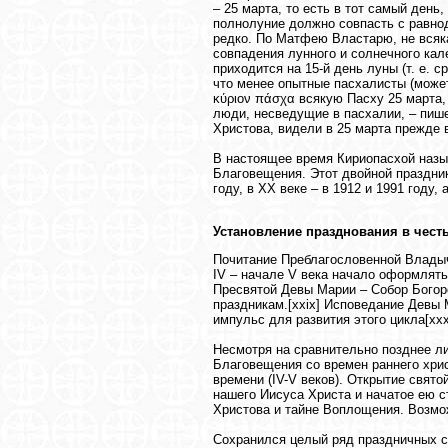
– 25 марта, то есть в тот самый день,
полнолуние должно совпасть с равноде
редко. По Матфею Властарю, не всякая
совпадения лунного и солнечного кале
приходится на 15-й день луны (т. е. 
что менее опытные пасхалисты (может
κύριον πάσχα всякую Пасху 25 марта, н
люди, несведущие в пасхалии, – пишет
Христова, видели в 25 марта прежде в
В настоящее время Кириопасхой назы
Благовещения. Этот двойной праздник
году, в ХХ веке – в 1912 и 1991 году, 
Установление празднования в чест
Почитание Преблагословенной Владыч
IV – начале V века начало оформлять
Пресвятой Девы Марии – Собор Бого
праздникам.[xxix] Исповедание Девы 
импульс для развития этого цикла[xxx
Несмотря на сравнительно позднее л
Благовещения со времен раннего хрис
времени (IV-V веков). Открытие свят
нашего Иисуса Христа и начатое ею с
Христова и тайне Воплощения. Возмож
Сохранился целый ряд праздничных сл