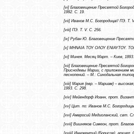
[vi] Благовещение Пресвятой Богоро
1992. С. 19.
[vii] Иванов М.С. Богородица// ПЭ. Т. V
[viii] ПЭ. Т. V. С. 256.
[ix] Рубан Ю. Благовещение Пресвятой
[x] ΜΗΝΑΙΑ ΤΟΥ ΟΛΟΥ ΕΝΙΑΥΤΟΥ. ΤΟΜ
[xi] Минея. Месяц Март. – Киев, 1893.
[xii] Благовещение Пресвятой Богор
Приснодевы Марии, с приложением м
песнопений. – М.: Синодальная типог
[xiii] Мария (евр. – Мариам) – высок
1993. С. 298.
[xiv] Мейендорф Иоанн, прот. Византи
[xv] Цит. по: Иванов М.С. Богородица//
[xvi] Амвросий Медиоланский, свт. С
[xvii] Вишняков Симеон, прот. Благо
[xviii] Иннокентий (Борисов), архиеп.