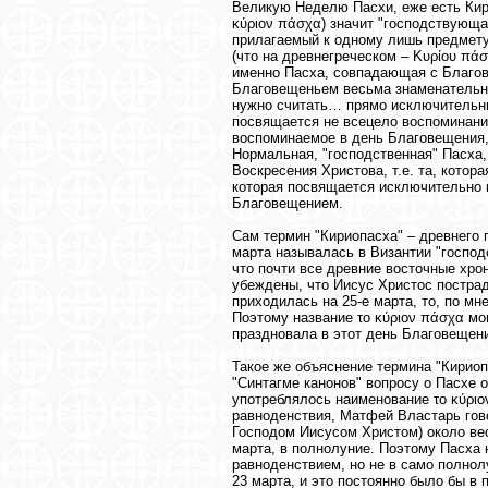
Великую Неделю Пасхи, еже есть Кири
κύριον πάσχα) значит "господствующая
прилагаемый к одному лишь предмету,
(что на древнегреческом – Κυρίου πάσ
именно Пасха, совпадающая с Благов
Благовещеньем весьма знаменательно 
нужно считать… прямо исключительным
посвящается не всецело воспоминани
воспоминаемое в день Благовещения, 
Нормальная, "господственная" Пасха,
Воскресения Христова, т.е. та, котора
которая посвящается исключительно в
Благовещением.
Сам термин "Кириопасха" – древнего 
марта называлась в Византии "господ
что почти все древние восточные хро
убеждены, что Иисус Христос пострад
приходилась на 25-е марта, то, по м
Поэтому название το κύριον πάσχα мо
праздновала в этот день Благовещени
Такое же объяснение термина "Кириоп
"Синтагме канонов" вопросу о Пасхе 
употреблялось наименование το κύρι
равноденствия, Матфей Властарь гово
Господом Иисусом Христом) около весе
марта, в полнолуние. Поэтому Пасха
равноденствием, но не в само полнол
23 марта, и это постоянно было бы в 