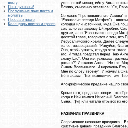
посту
уже шестой месяц, ибо у Бога не оста
Пост духовный
Божию, смиренно ответила: "Се, Раба 
Послушание паче поста и
молитвы
Согласно "Протоевангелию Иакова" и 
Пресса о посте
"Евангелие псевдо-Матфея") – апокри
Календарь постов и трапез
колодца или источника, куда Она пош
согласно выпавшему Ей жребию. Согл
другим, а по "Евангелию псевдо-Матфе
десятой главе, говорится о том, что 
Иерусалимского храма. Далее следуе
голос, возвещавший: "Радуйся, благо
Она, чтобы узнать, откуда этот голос
его. И тогда предстал перед Нею Анге
славу Его". Она же, услышав, размыш
рожает?" И сказал Ангел: "Не так, М
Сыном Всевышнего. И наречешь Ему им
Мне по слову твоему". И кончила Она
Её и сказал: "Бог возвеличил имя Тво
Апокрифическое предание нашло свое
Кроме того, предание говорит, что П
когда к Ней явился Небесный Благовес
Сына…"[vi] или читала отрывок из его 
НАЗВАНИЕ ПРАЗДНИКА
Современное название праздника – Бл
христиане давали празднику Благовещ