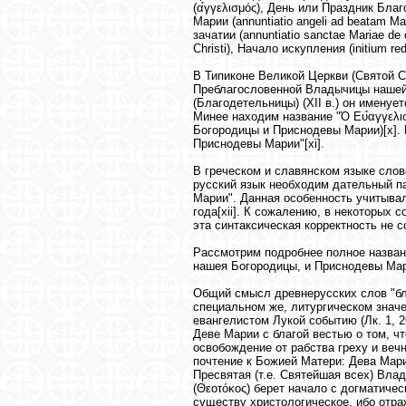
(α̉γγελισμός), День или Праздник Благ
Марии (annuntiatio angeli ad beatam M
зачатии (annuntiatio sanctae Mariae de
Christi), Начало искупления (initium re
В Типиконе Великой Церкви (Святой С
Преблагословенной Владычицы нашей
(Благодетельницы) (XII в.) он именуе
Минее находим название "Ό Ευ̉αγγελισ
Богородицы и Приснодевы Марии)[x].
Приснодевы Марии"[xi].
В греческом и славянском языке слов
русский язык необходим дательный п
Марии". Данная особенность учитыва
года[xii]. К сожалению, в некоторых
эта синтаксическая корректность не 
Рассмотрим подробнее полное назва
нашея Богородицы, и Приснодевы Мар
Общий смысл древнерусских слов "бла
специальном же, литургическом значении термин "Благовещение
евангелистом Лукой событию (Лк. 1, 
Деве Марии с благой вестью о том, ч
освобождение от рабства греху и веч
почтение к Божией Матери: Дева Мари
Пресвятая (т.е. Святейшая всех) Вл
(Θεοτόκος) берет начало с догматичес
существу христологическое, ибо отра