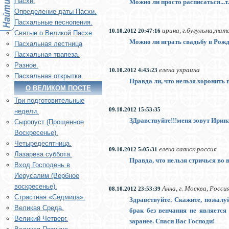
Пасхи.
Можно ли просто расписаться...т
Определение даты Пасхи.
Пасхальные песнопения.
ирина, г.бугульма,та
10.10.2012 20:47:16
Святые о Великой Пасхе
Можно ли играть свадьбу в Рожд
Пасхальная лестница
Пасхальная трапеза.
Разное.
елена украина
10.10.2012 4:43:23
Пасхальная открытка.
Правда ли, что нельзя хоронить
О ВЕЛИКОМ ПОСТЕ
Три подготовительные
09.10.2012 15:53:35
недели.
ЗДравствуйте!!!меня зовут Ирин
Сыропуст (Прощенное
Воскресенье).
Четыредесятница.
елена саянск россия
09.10.2012 5:05:31
Лазарева суббота.
Правда, что нельзя стричься во
Вход Господень в
Иерусалим (Вербное
воскресенье).
Анна, г. Москва, Росси
08.10.2012 23:53:39
Страстная «Седмица».
Здравствуйте. Скажите, пожалуй
Великая Среда.
брак без венчания не являетс
Великий Четверг.
заранее. Спаси Вас Господи!