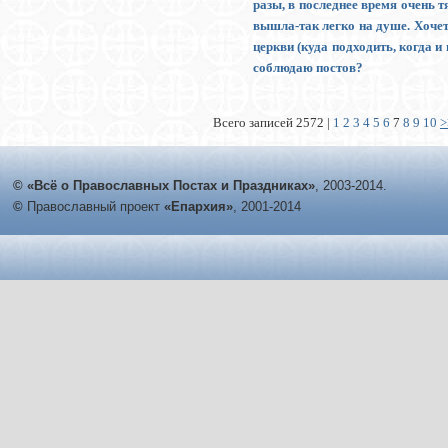
разы, в последнее время очень т
вышла-так легко на душе. Хочет
церкви (куда подходить, когда и
соблюдаю постов?
Всего записей 2572 |
1
2
3
4
5
6
7
8
9
10
>
© «Всё о Православных Постах и Праздниках»
, 2003-2014.
©
Православный проект
«Епархия»
, 2001-2014