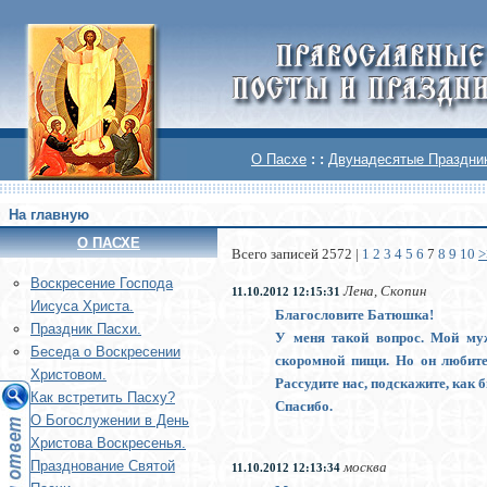
О Пасхе
: :
Двунадесятые Праздни
На главную
О ПАСХЕ
Всего записей 2572 |
1
2
3
4
5
6
7
8
9
10
>
Воскреcение Господа
Лена, Скопин
11.10.2012 12:15:31
Иисуса Христа.
Благословите Батюшка!
Праздник Пасхи.
У меня такой вопрос. Мой муж
Беседа о Воскресении
скоромной пищи. Но он любител
Христовом.
Рассудите нас, подскажите, как 
Как встретить Пасху?
Спасибо.
О Богослужении в День
Христова Воскресенья.
Празднование Святой
москва
11.10.2012 12:13:34