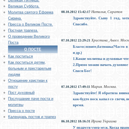
Великая Пятница.
Великая Суббота.
Наталья, Саратов
Молитва святого Ефрема
08.10.2012 15:42:17
Здравствуйте. Сыну 1 год, хо
Сирина.
Спасибо.
Пресса о Великом Посте.
Постная трапеза.
О проведении Великого
Христина_Ангел. Моск
07.10.2012 22:29:21
Поста
Благословите,батюшка!Часто в 
О ПОСТЕ
и др.)
Как поститься
1.Какие молитвы и духовные чт
Как поститься детям,
2.Прямо можно начать духовное 
больным и престарелым
Спаси Бог!
людям
Отношение христиан к
Мария. Москва.
посту
07.10.2012 17:49:11
Пост духовный
Здравствуйте! Я обратила внима
Послушание паче поста и
как-будто воск капал со свечи, 
молитвы
время.
Пресса о посте
Календарь постов и трапез
Ирина Украина
06.10.2012 18:16:31
У подруги умер муж. Когда правил