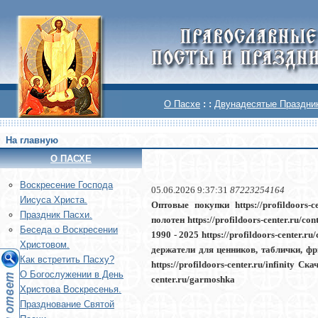
О Пасхе
: :
Двунадесятые Праздни
На главную
О ПАСХЕ
Воскреcение Господа
05.06.2026 9:37:31
87223254164
Иисуса Христа.
Оптовые покупки https://profildoors-
Праздник Пасхи.
полотен https://profildoors-center.ru
Беседа о Воскресении
1990 - 2025 https://profildoors-center
Христовом.
держатели для ценников, таблички, ф
Как встретить Пасху?
https://profildoors-center.ru/infinity С
О Богослужении в День
center.ru/garmoshka
Христова Воскресенья.
Празднование Святой