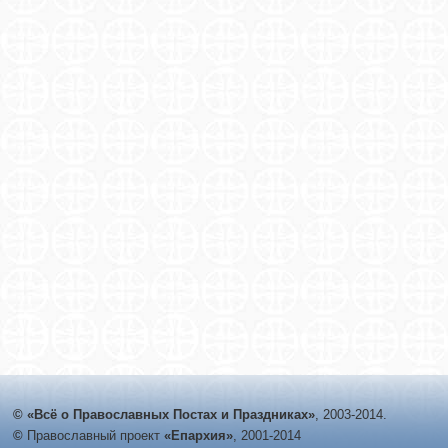
© «Всё о Православных Постах и Праздниках»
, 2003-2014.
©
Православный проект
«Епархия»
, 2001-2014