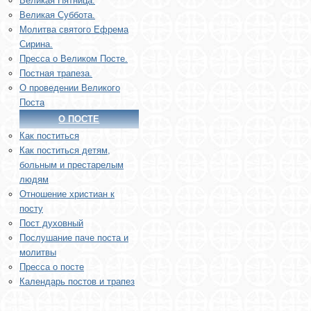
Великая Пятница.
Великая Суббота.
Молитва святого Ефрема
Сирина.
Пресса о Великом Посте.
Постная трапеза.
О проведении Великого
Поста
О ПОСТЕ
Как поститься
Как поститься детям,
больным и престарелым
людям
Отношение христиан к
посту
Пост духовный
Послушание паче поста и
молитвы
Пресса о посте
Календарь постов и трапез