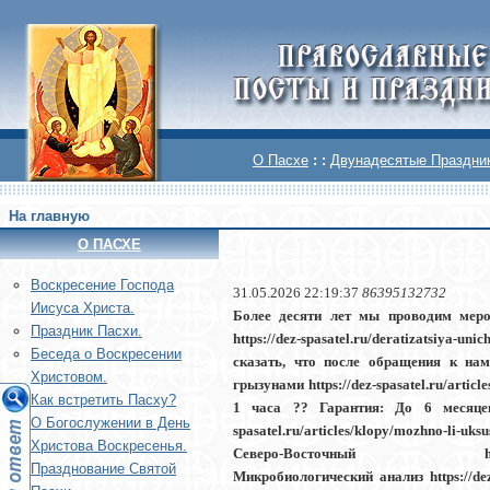
О Пасхе
: :
Двунадесятые Праздни
На главную
О ПАСХЕ
Воскреcение Господа
31.05.2026 22:19:37
86395132732
Иисуса Христа.
Более десяти лет мы проводим меро
Праздник Пасхи.
https://dez-spasatel.ru/deratizatsiya
Беседа о Воскресении
сказать, что после обращения к на
Христовом.
грызунами https://dez-spasatel.ru/artic
Как встретить Пасху?
1 часа ?? Гарантия: До 6 месяце
О Богослужении в День
spasatel.ru/articles/klopy/mozhno-li-
Христова Воскресенья.
Северо-Восточный https://dez-spasa
Празднование Святой
Микробиологический анализ https://dez-sp