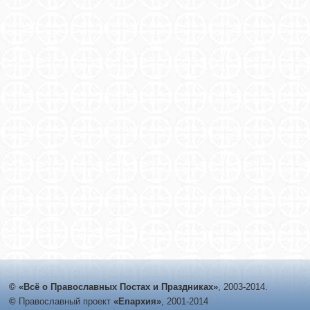
© «Всё о Православных Постах и Праздниках»
, 2003-2014.
©
Православный проект
«Епархия»
, 2001-2014