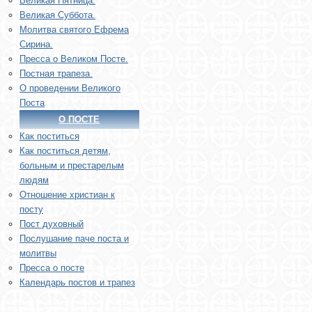
Великая Пятница.
Великая Суббота.
Молитва святого Ефрема
Сирина.
Пресса о Великом Посте.
Постная трапеза.
О проведении Великого
Поста
О ПОСТЕ
Как поститься
Как поститься детям,
больным и престарелым
людям
Отношение христиан к
посту
Пост духовный
Послушание паче поста и
молитвы
Пресса о посте
Календарь постов и трапез