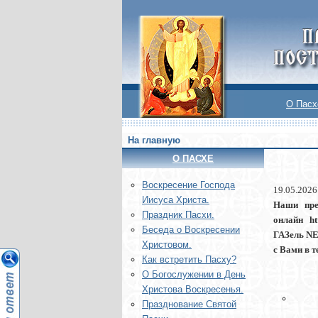
О Пасх
На главную
О ПАСХЕ
Воскреcение Господа
19.05.2026
Иисуса Христа.
Наши преим
Праздник Пасхи.
онлайн htt
Беседа о Воскресении
ГАЗель NEX
Христовом.
с Вами в т
Как встретить Пасху?
О Богослужении в День
Христова Воскресенья.
Празднование Святой