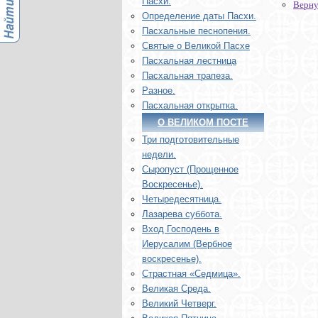
Пасхи.
Верну
Определение даты Пасхи.
Пасхальные песнопения.
Святые о Великой Пасхе
Пасхальная лестница
Пасхальная трапеза.
Разное.
Пасхальная открытка.
О ВЕЛИКОМ ПОСТЕ
Три подготовительные
недели.
Сыропуст (Прощенное
Воскресенье).
Четыредесятница.
Лазарева суббота.
Вход Господень в
Иерусалим (Вербное
воскресенье).
Страстная «Седмица».
Великая Среда.
Великий Четверг.