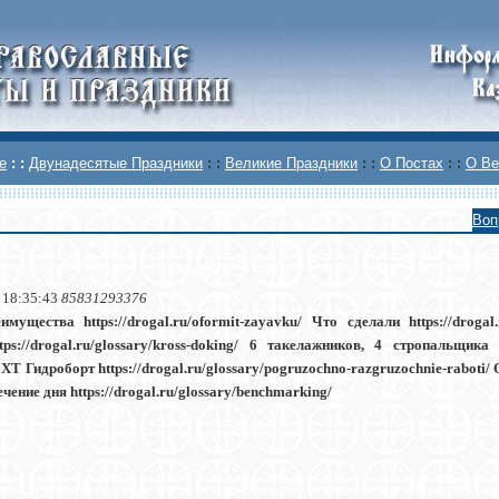
е
: :
Двунадесятые Праздники
: :
Великие Праздники
: :
О Постах
: :
О Ве
Воп
 18:35:43
85831293376
ущества https://drogal.ru/oformit-zayavku/ Что сделали https://drogal.r
ps://drogal.ru/glossary/kross-doking/ 6 такелажников, 4 стропальщика htt
T Гидроборт https://drogal.ru/glossary/pogruzochno-razgruzochnie-raboti
ечение дня https://drogal.ru/glossary/benchmarking/