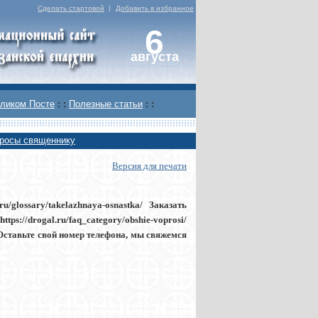
Сделать стартовой
|
Добавить в избранное
6
августа
ликом Посте
: :
Полезные статьи
: :
росы священнику
Версия для печати
u/glossary/takelazhnaya-osnastka/ Заказать
ps://drogal.ru/faq_category/obshie-voprosi/
/ Оставьте свой номер телефона, мы свяжемся