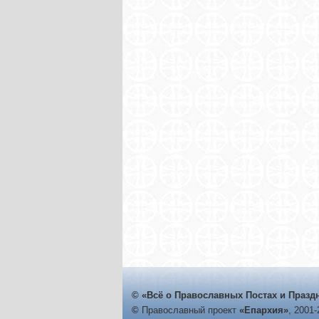
© «Всё о Православных Постах и Празд
©
Православный проект
«Епархия»
, 2001