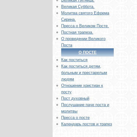
Великая Пятница.
Великая Суббота.
Молитва святого Ефрема
Сирина.
Пресса о Великом Посте.
Постная трапеза.
О проведении Великого
Поста
О ПОСТЕ
Как поститься
Как поститься детям,
больным и престарелым
людям
Отношение христиан к
посту
Пост духовный
Послушание паче поста и
молитвы
Пресса о посте
Календарь постов и трапез