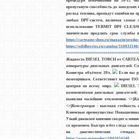
процедура замачивания
на 10-12 ча
пропускную способность до заводских 
расход топлива, пропадут ошибки на п
любых DPF-систем, включая самые с
использование TERMIT DPF CLEAN
значительно продлить срок службы 
https://carteams-shop.ru/magazin/produ
https://wildberries.ru/catalog/316931146/
=================================
Жидкость DIESEL TORCH от CARTE
аппаратуры дизельных двигателей. Со
Канистра объёмом 20л.
Если вы ра
помощником. Cответствиет норме
ISO
центров по всему миру.
DIESEL T
компонентами дизельных двигателей
выявляя малейшие отклонения. <>]
Ка
<>]
Консервация
- высокая стойкость 
Ключевые преимущества:
Повышенная 
Узкий диапазон кипения сводит к мини
со временем. Быстро и без следа смыв
на диагностических стен
https://ozon.ru/product/1842654348