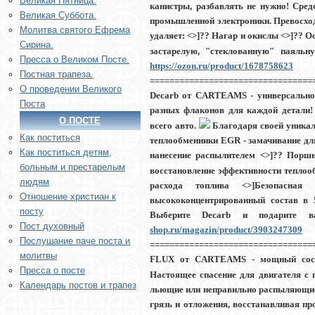
Великая Пятница.
канистры, разбавлять не нужно! Сре
Великая Суббота.
промышленной электроники.
Превосхо
Молитва святого Ефрема
удаляет:
<>]?? Нагар и окислы <>]?? О
Сирина.
застарелую, "стеклованную" паяль
Пресса о Великом Посте.
https://ozon.ru/product/1678758623
Постная трапеза.
=================================
О проведении Великого
Decarb от CARTEAMS
- универсально
Поста
разных флаконов для каждой детали!
О ПОСТЕ
всего авто.
Благодаря своей уникал
Как поститься
теплообменники EGR
- замачивание дл
Как поститься детям,
нанесение распылителем <>]??
Поршн
больным и престарелым
восстановление эффективности тепло
людям
расхода топлива <>]
Безопасная 
Отношение христиан к
высококонцентрированный состав в 5
посту
Выберите
Decarb
и подарите ва
Пост духовный
shop.ru/magazin/product/3903247309
Послушание паче поста и
================================
молитвы
FLUX от CARTEAMS
- мощный сост
Пресса о посте
Настоящее спасение для двигателя с
Календарь постов и трапез
льющие или неправильно распыляющие
грязь и отложения, восстанавливая пр