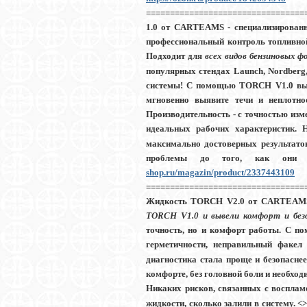
=================================
1.0 от CARTEAMS
- специализирован
профессиональный контроль топливной
Подходит для
всех видов бензиновых ф
популярных стендах Launch, Nordber
системы!
С помощью TORCH V1.0 вы м
мгновенно выявите течи и неплотн
Производительность
- с точностью изм
идеальных рабочих характеристик. Н
максимально достоверных результато
проблемы до того, как они п
shop.ru/magazin/product/2337443109
===============================
Жидкость TORCH V2.0 от CARTEAM
TORCH V1.0 и вывели комфорт и без
точность, но и комфорт работы. С п
герметичности, неправильный факел
диагностика стала проще и безопасне
комфорте, без головной боли и необхо
Никаких рисков, связанных с восплам
жидкости, сколько залили в систему. <