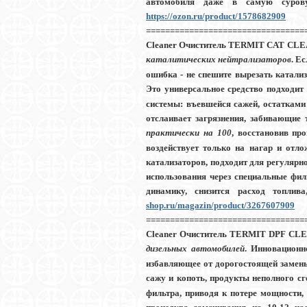
автомобиля даже в самую суро
https://ozon.ru/product/1578682909
===============================
Cleaner
Очиститель TERMIT CAT CL
каталитических нейтрализаторов
. Е
ошибка - не спешите вырезать катали
Это
универсальное средство подходит 
системы: въевшейся сажей, остаткам
отслаивает загрязнения, забивающие 
практически на 100
, восстановив пр
воздействует только на нагар и отл
катализаторов, подходит для регулярн
использования через специальные фи
динамику, снизится расход топли
shop.ru/magazin/product/3267607909
===============================
Cleaner
Очиститель TERMIT DPF CL
дизельных автомобилей
. Инновационн
избавляющее от дорогостоящей замен
сажу и копоть, продукты неполного сг
фильтра, приводя к потере мощности