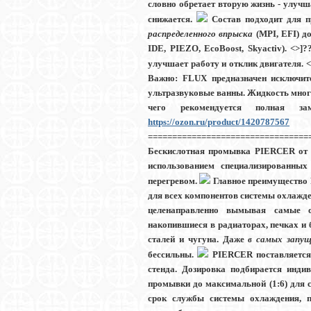
словно обретает вторую жизнь -
улучша
снижается
.
Состав подходит для п
распределенного впрыска
(MPI, EFI) д
IDE, PIEZO, EcoBoost, Skyactiv).
<>]?
улучшает работу и отклик двигателя. 
Важно:
FLUX предназначен исключит
ультразвуковые ванны. Жидкость много
чего рекомендуется полная 
https://ozon.ru/product/1420787567
==============================
Бескислотная промывка PIERCER о
использованием специализированных
перегревом.
Главное преимущество
для всех компонентов системы охлажд
целенаправленно вымывая самые ст
накопившиеся в радиаторах, печках и 
сталей и чугуна. Даже
в самых запущ
бессильны.
PIERCER поставляется 
стенда. Дозировка подбирается инди
промывки
до максимальной (1:6)
для с
срок службы системы охлаждения, п