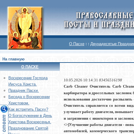
О Пасхе
: :
Двунадесятые Праздни
На главную
О ПАСХЕ
Воскреcение Господа
10.05.2026 10:14:31
83456516198
Иисуса Христа.
Carb Cleaner
Очиститель Carb Clea
Праздник Пасхи.
карбюратора и дроссельных заслонок 
Беседа о Воскресении
использования достаточно распылить 
Христовом.
Очиститель справляется со всеми вид
Как встретить Пасху?
улучшает работу двигателя
, повышает
О Богослужении в День
и загрязнения с инжекторов и заслоно
Христова Воскресенья.
<>]
Улучшение работы двигателя
- повы
Празднование Святой
автомобилей, коммерческого транспо