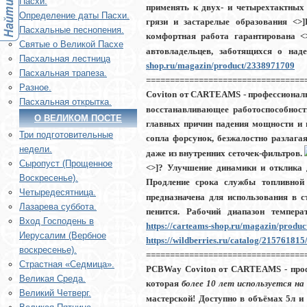
Пасхи.
применять к двух- и четырехтактных 
Определение даты Пасхи.
грязи и застарелые образования <>]
Пасхальные песнопения.
комфортная работа гарантирована <
Святые о Великой Пасхе
автовладельцев, заботящихся о над
Пасхальная лестница
shop.ru/magazin/product/2338971709
Пасхальная трапеза.
=================================
Разное.
Coviton от CARTEAMS
- профессионал
Пасхальная открытка.
восстанавливающее работоспособност
О ВЕЛИКОМ ПОСТЕ
главных причин падения мощности и 
Три подготовительные
сопла форсунок, безжалостно разлага
недели.
даже из внутренних сеточек-фильтров.
Сыропуст (Прощенное
<>]? Улучшение динамики и отклика 
Воскресенье).
Продление срока службы топливно
Четыредесятница.
предназначена для использования в с
Лазарева суббота.
пенится. Рабочий диапазон темпера
Вход Господень в
https://carteams-shop.ru/magazin/produ
Иерусалим (Вербное
https://wildberries.ru/catalog/215761815/
воскресенье).
=================================
Страстная «Седмица».
PCBWay Coviton от CARTEAMS
- про
Великая Среда.
которая
более 10 лет используется н
Великий Четверг.
мастерской! Доступно в объёмах 5л и