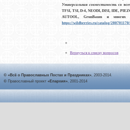
Универсальная совместимость
со все
TFSI, TSI, D-4, NEODI, DISI, IDE, PIE
AUTOOL, GrunBaum и многих 
https://wildberries.ru/catalog/280701170/
Вернуться к списку вопросов
© «Всё о Православных Постах и Праздниках»
, 2003-2014.
©
Православный проект
«Епархия»
, 2001-2014