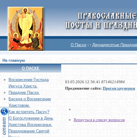
О Пасхе
: :
Двунадесятые Праздни
На главную
О ПАСХЕ
Воскреcение Господа
03.05.2026 12:56:41
87146214984
Иисуса Христа.
Продвижение сайта:
Прогон хрумером
Праздник Пасхи.
Беседа о Воскресении
Христовом.
Как встретить Пасху?
О Богослужении в День
Вернуться к списку вопросов
Христова Воскресенья.
Празднование Святой