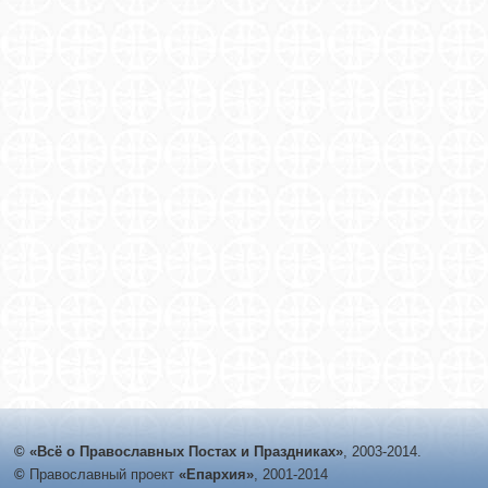
© «Всё о Православных Постах и Праздниках»
, 2003-2014.
©
Православный проект
«Епархия»
, 2001-2014