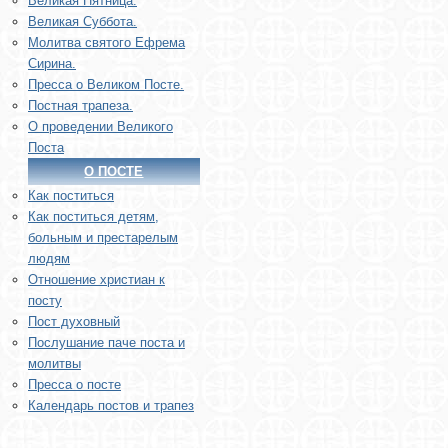
Великая Пятница.
Великая Суббота.
Молитва святого Ефрема
Сирина.
Пресса о Великом Посте.
Постная трапеза.
О проведении Великого
Поста
О ПОСТЕ
Как поститься
Как поститься детям,
больным и престарелым
людям
Отношение христиан к
посту
Пост духовный
Послушание паче поста и
молитвы
Пресса о посте
Календарь постов и трапез