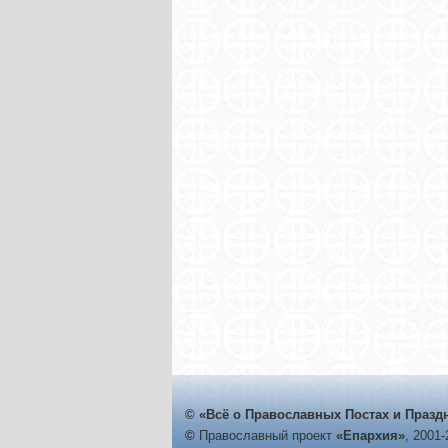
© «Всё о Православных Постах и Празд
©
Православный проект
«Епархия»
, 2001