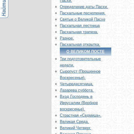
Пасхи.
Определение даты Пасхи.
Пасхальные песнопения.
Святые о Великой Пасхе
Пасхальная лестница
Пасхальная трапеза.
Разное.
Пасхальная открытка.
О ВЕЛИКОМ ПОСТЕ
Три подготовительные
недели.
Сыропуст (Прощенное
Воскресенье).
Четыредесятница.
Лазарева суббота.
Вход Господень в
Иерусалим (Вербное
воскресенье).
Страстная «Седмица».
Великая Среда.
Великий Четверг.