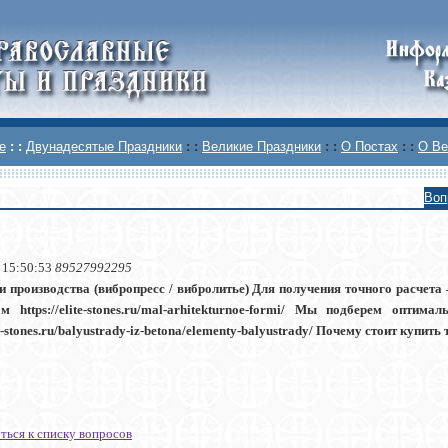
е
: :
Двунадесятые Праздники
: :
Великие Праздники
: :
О Постах
: :
О Ве
Воп
 15:50:53
89527992295
и производства (вибропресс / вибролитье) Для получения точного расчета 
м https://elite-stones.ru/mal-arhitekturnoe-formi/ Мы подберем опт
ite-stones.ru/balyustrady-iz-betona/elementy-balyustrady/ Почему стоит купит
ться к списку вопросов