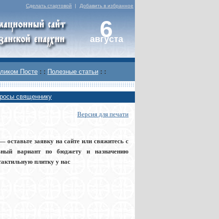
Сделать стартовой
|
Добавить в избранное
6
августа
ликом Посте
: :
Полезные статьи
: :
росы священнику
Версия для печати
— оставьте заявку на сайте или свяжитесь с
имальный вариант по бюджету и назначению
ь тактильную плитку у нас