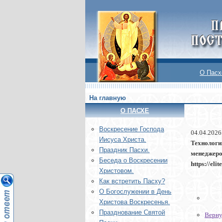
О Пасх
На главную
О ПАСХЕ
Воскреcение Господа
04.04.2026
Иисуса Христа.
Технологи
Праздник Пасхи.
менеджеро
Беседа о Воскресении
https://el
Христовом.
Как встретить Пасху?
О Богослужении в День
Христова Воскресенья.
Празднование Святой
Верну