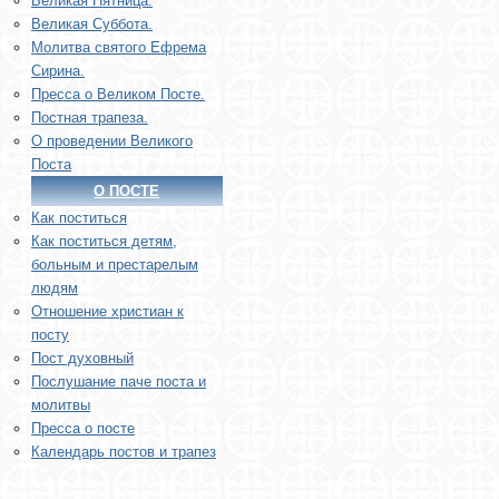
Великая Пятница.
Великая Суббота.
Молитва святого Ефрема
Сирина.
Пресса о Великом Посте.
Постная трапеза.
О проведении Великого
Поста
О ПОСТЕ
Как поститься
Как поститься детям,
больным и престарелым
людям
Отношение христиан к
посту
Пост духовный
Послушание паче поста и
молитвы
Пресса о посте
Календарь постов и трапез