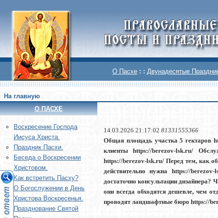
О Пасхе
: :
Двунадесятые Праздни
На главную
О ПАСХЕ
Воскреcение Господа
14.03.2026 21:17:02
81331555366
Иисуса Христа.
Общая площадь участка 5 гектаров http
Праздник Пасхи.
клиенты https://berezov-lsk.ru/ Обс
Беседа о Воскресении
https://berezov-lsk.ru/ Перед тем, ка
Христовом.
действительно нужна https://berezo
Как встретить Пасху?
достаточно консультации дизайнера? 
О Богослужении в День
они всегда обходятся дешевле, чем отд
Христова Воскресенья.
проводят ландшафтные бюро https://bere
Празднование Святой