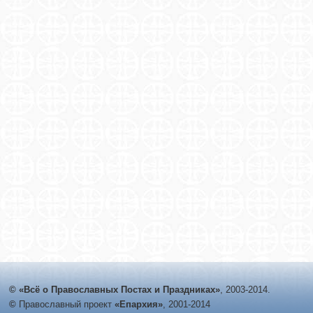
© «Всё о Православных Постах и Праздниках»
, 2003-2014.
©
Православный проект
«Епархия»
, 2001-2014