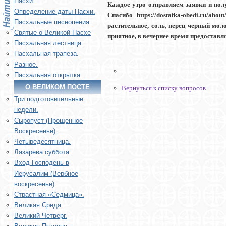
Пасхи.
Каждое утро отправляем заявки и получ
Определение даты Пасхи.
Спасибо https://dostafka-obedi.ru/ab
Пасхальные песнопения.
растительное, соль, перец черный моло
Святые о Великой Пасхе
приятное, в вечернее время предоставляе
Пасхальная лестница
Пасхальная трапеза.
Разное.
Пасхальная открытка.
О ВЕЛИКОМ ПОСТЕ
Вернуться к списку вопросов
Три подготовительные
недели.
Сыропуст (Прощенное
Воскресенье).
Четыредесятница.
Лазарева суббота.
Вход Господень в
Иерусалим (Вербное
воскресенье).
Страстная «Седмица».
Великая Среда.
Великий Четверг.