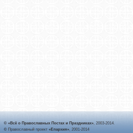
© «Всё о Православных Постах и Праздниках»
, 2003-2014.
©
Православный проект
«Епархия»
, 2001-2014