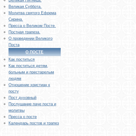
Великая Пятница.
Великая Суббота.
Молитва святого Ефрема
Сирина.
Пресса о Великом Посте.
Постная трапеза.
О проведении Великого
Поста
О ПОСТЕ
Как поститься
Как поститься детям,
больным и престарелым
людям
Отношение христиан к
посту
Пост духовный
Послушание паче поста и
молитвы
Пресса о посте
Календарь постов и трапез