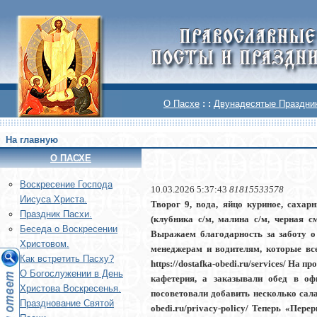
О Пасхе
: :
Двунадесятые Праздни
На главную
О ПАСХЕ
Воскреcение Господа
10.03.2026 5:37:43
81815533578
Иисуса Христа.
Творог 9, вода, яйцо куриное, сахар
Праздник Пасхи.
(клубника с/м, малина с/м, черная смо
Беседа о Воскресении
Выражаем благодарность за заботу о
Христовом.
менеджерам и водителям, которые всег
Как встретить Пасху?
https://dostafka-obedi.ru/services/ На
О Богослужении в День
кафетерия, а заказывали обед в офи
Христова Воскресенья.
посоветовали добавить несколько салат
Празднование Святой
obedi.ru/privacy-policy/ Теперь «Перер