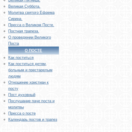
Великая Пятница.
Великая Суббота.
Молитва святого Ефрема
Сирина.
Пресса о Великом Посте.
Постная трапеза.
О проведении Великого
Поста
О ПОСТЕ
Как поститься
Как поститься детям,
больным и престарелым
людям
Отношение христиан к
посту
Пост духовный
Послушание паче поста и
молитвы
Пресса о посте
Календарь постов и трапез