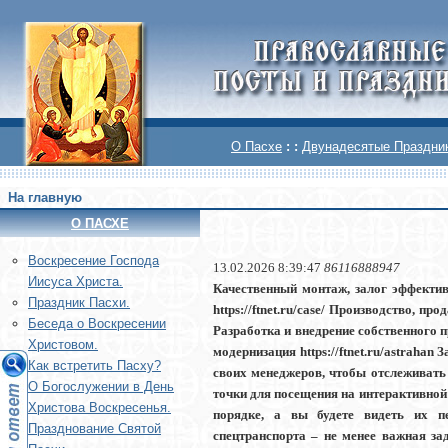
О Пасхе
: :
Двунадесятые Праздни
На главную
О ПАСХЕ
Воскреcение Господа
13.02.2026 8:39:47
86116888947
Иисуса Христа.
Качественный монтаж, залог эффективн
Праздник Пасхи.
https://ftnet.ru/case/ Производство, п
Беседа о Воскресении
Разработка и внедрение собственного 
Христовом.
модернизация https://ftnet.ru/astrahan
Как встретить Пасху?
своих менеджеров, чтобы отслеживать 
О Богослужении в День
точки для посещения на интерактивной 
Христова Воскресенья.
порядке, а вы будете видеть их пер
Празднование Святой
спецтранспорта – не менее важная зада