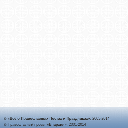
© «Всё о Православных Постах и Праздниках»
, 2003-2014.
©
Православный проект
«Епархия»
, 2001-2014