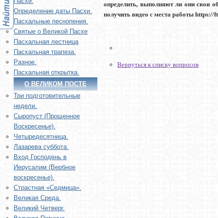
Пасхи.
определить, выполняют ли они свои обя
Определение даты Пасхи.
получить видео с места работы https://f
Пасхальные песнопения.
Святые о Великой Пасхе
Пасхальная лестница
Пасхальная трапеза.
Разное.
Вернуться к списку вопросов
Пасхальная открытка.
О ВЕЛИКОМ ПОСТЕ
Три подготовительные
недели.
Сыропуст (Прощенное
Воскресенье).
Четыредесятница.
Лазарева суббота.
Вход Господень в
Иерусалим (Вербное
воскресенье).
Страстная «Седмица».
Великая Среда.
Великий Четверг.