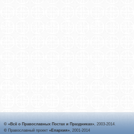
© «Всё о Православных Постах и Праздниках»
, 2003-2014.
©
Православный проект
«Епархия»
, 2001-2014