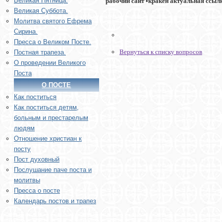
Великая Пятница.
рабочий сайт •кракен актуальная ссылка •
Великая Суббота.
Молитва святого Ефрема
Сирина.
Пресса о Великом Посте.
Вернуться к списку вопросов
Постная трапеза.
О проведении Великого
Поста
О ПОСТЕ
Как поститься
Как поститься детям,
больным и престарелым
людям
Отношение христиан к
посту
Пост духовный
Послушание паче поста и
молитвы
Пресса о посте
Календарь постов и трапез