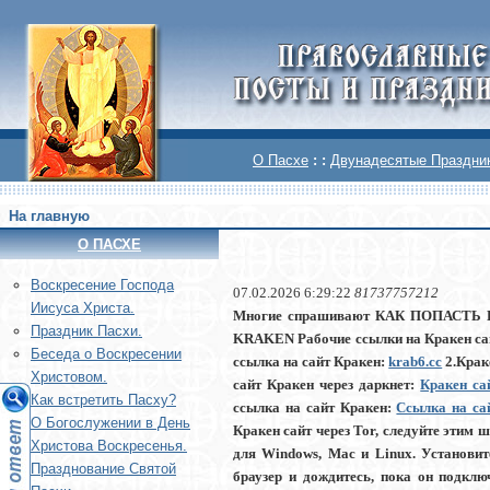
О Пасхе
: :
Двунадесятые Праздни
На главную
О ПАСХЕ
Воскреcение Господа
07.02.2026 6:29:22
81737757212
Иисуса Христа.
Многие спрашивают КАК ПОПАСТЬ НА 
Праздник Пасхи.
KRAKEN Рабочие ссылки на Кракен сай
Беседа о Воскресении
ссылка на сайт Кракен:
krab6.cc
2.Крак
Христовом.
сайт Кракен через даркнет:
Кракен са
Как встретить Пасху?
ссылка на сайт Кракен:
Ссылка на са
О Богослужении в День
Кракен сайт через Tor, следуйте этим 
Христова Воскресенья.
для Windows, Mac и Linux. Установите
Празднование Святой
браузер и дождитесь, пока он подклю