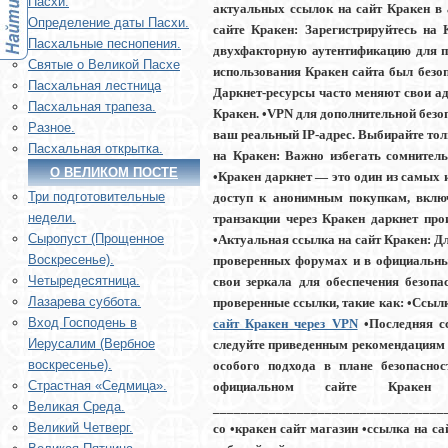
Пасхи.
актуальных ссылок на сайт Кракен в а
Определение даты Пасхи.
сайте Кракен: Зарегистрируйтесь на
Пасхальные песнопения.
двухфакторную аутентификацию для п
Святые о Великой Пасхе
использования Кракен сайта был безо
Пасхальная лестница
Даркнет-ресурсы часто меняют свои ад
Пасхальная трапеза.
Кракен. •VPN для дополнительной безо
Разное.
ваш реальный IP-адрес. Выбирайте тол
Пасхальная открытка.
на Кракен: Важно избегать сомнител
О ВЕЛИКОМ ПОСТЕ
•Кракен даркнет — это один из самых 
Три подготовительные
доступ к анонимным покупкам, включ
недели.
транзакции через Кракен даркнет пр
Сыропуст (Прощенное
•Актуальная ссылка на сайт Кракен: Д
Воскресенье).
проверенных форумах и в официальны
Четыредесятница.
свои зеркала для обеспечения безоп
Лазарева суббота.
проверенные ссылки, такие как: •Ссылк
Вход Господень в
сайт Кракен через VPN
•Последняя с
Иерусалим (Вербное
следуйте приведенным рекомендациям и
воскресенье).
особого подхода в плане безопаснос
Страстная «Седмица».
официальном сайте Кракен
Великая Среда.
___________________________________
Великий Четверг.
co •кракен сайт магазин •ссылка на са