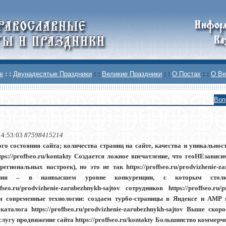
е
: :
Двунадесятые Праздники
: :
Великие Праздники
: :
О Постах
: :
О Ве
Воп
 4:53:03
87598415214
ого состояния сайта; количества страниц на сайте, качества и уникальнос
ttps://proffseo.ru/kontakty Создается ложное впечатление, что геоНЕзави
региональных настроек), но это не так https://proffseo.ru/prodvizhenie-
ения – в наивысшем уровне конкуренции, с которым столкн
offseo.ru/prodvizhenie-zarubezhnykh-sajtov сотрудников https://proffseo.r
м современные технологии: создаем турбо-страницы в Яндексе и AMP 
аталога https://proffseo.ru/prodvizhenie-zarubezhnykh-sajtov Выше скоро
лугу продвижение сайта https://proffseo.ru/kontakty Большинство коммерч