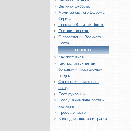
Великая Пятница.
Великая Суббота.
Молитва святого Ефрема
Сирина.
Пресса о Великом Посте.
Постная трапеза.
О проведении Великого
Поста
О ПОСТЕ
Как поститься
Как поститься детям,
больным и престарелым
людям
Отношение христиан к
посту
Пост духовный
Послушание паче поста и
молитвы
Пресса о посте
Календарь постов и трапез