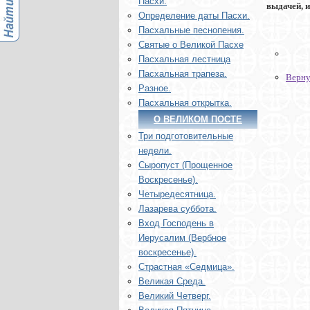
Пасхи.
выдачей, и
Определение даты Пасхи.
Пасхальные песнопения.
Святые о Великой Пасхе
Пасхальная лестница
Пасхальная трапеза.
Верну
Разное.
Пасхальная открытка.
О ВЕЛИКОМ ПОСТЕ
Три подготовительные
недели.
Сыропуст (Прощенное
Воскресенье).
Четыредесятница.
Лазарева суббота.
Вход Господень в
Иерусалим (Вербное
воскресенье).
Страстная «Седмица».
Великая Среда.
Великий Четверг.