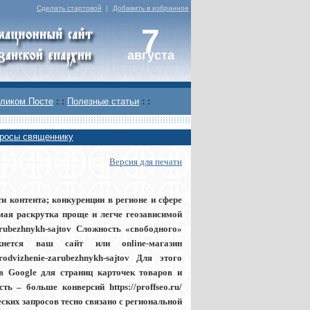
Сделать стартовой
|
Добавить в избранное
7
августа
ликом Посте
: :
Полезные статьи
: :
росы священнику
Версия для печати
ти контента; конкуренции в регионе и сфере
симая раскрутка проще и легче геозависимой
zarubezhnykh-sajtov Сложность «свободного»
ется ваш сайт или online-магазин
u/prodvizhenie-zarubezhnykh-sajtov Для этого
в Google для страниц карточек товаров и
сть – больше конверсий https://proffseo.ru/
еских запросов тесно связано с региональной