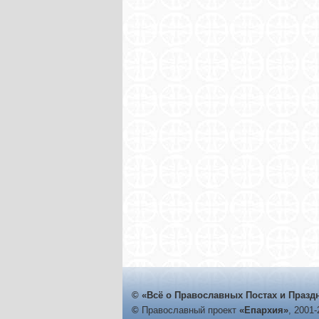
© «Всё о Православных Постах и Празд
©
Православный проект
«Епархия»
, 2001