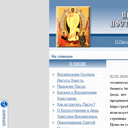
О Пасх
На главную
О ПАСХЕ
Воскреcение Господа
02.02.2026
Иисуса Христа.
техническ
Праздник Пасхи.
бизнеса h
Беседа о Воскресении
(ведь нет 
Христовом.
продвиж
Как встретить Пасху?
https://pr
О Богослужении в День
используе
Христова Воскресенья.
страницы к
Празднование Святой
Цены на ус