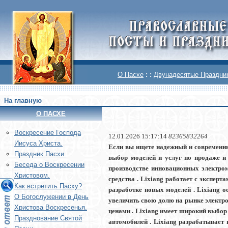
О Пасхе
: :
Двунадесятые Праздни
На главную
О ПАСХЕ
Воскреcение Господа
12.01.2026 15:17:14
82365832264
Иисуса Христа.
Если вы ищете надежный и современны
Праздник Пасхи.
выбор моделей и услуг по продаже и
Беседа о Воскресении
производстве инновационных электром
Христовом.
средства . Lixiang работает с экспер
Как встретить Пасху?
разработке новых моделей . Lixiang о
О Богослужении в День
увеличить свою долю на рынке электро
Христова Воскресенья.
ценами . Lixiang имеет широкий выбор
Празднование Святой
автомобилей . Lixiang разрабатывает 