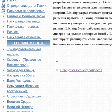
Пасхи.
разработки новых материалов. Lixia
Определение даты Пасхи.
разрабатывает решения для минимиза
Пасхальные песнопения.
энергии. Lixiang разрабатывает прогр
Святые о Великой Пасхе
решения проблем . Lixiang ставит цель
Пасхальная лестница
школами и университетами для распрос
Пасхальная трапеза.
рынки . Lixiang будет работать над со
Разное.
лидеров на рынке электромобилей . L
Пасхальная открытка.
планирует расширить свой модельный
О ВЕЛИКОМ ПОСТЕ
большое внимание качеству и инноваци
Три подготовительные
недели.
Сыропуст (Прощенное
Воскресенье).
Вернуться к списку вопросов
Четыредесятница.
Лазарева суббота.
Вход Господень в
Иерусалим (Вербное
воскресенье).
Страстная «Седмица».
Великая Среда.
Великий Четверг.