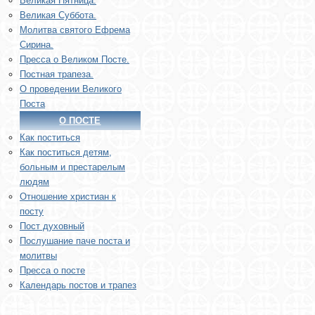
Великая Пятница.
Великая Суббота.
Молитва святого Ефрема
Сирина.
Пресса о Великом Посте.
Постная трапеза.
О проведении Великого
Поста
О ПОСТЕ
Как поститься
Как поститься детям,
больным и престарелым
людям
Отношение христиан к
посту
Пост духовный
Послушание паче поста и
молитвы
Пресса о посте
Календарь постов и трапез