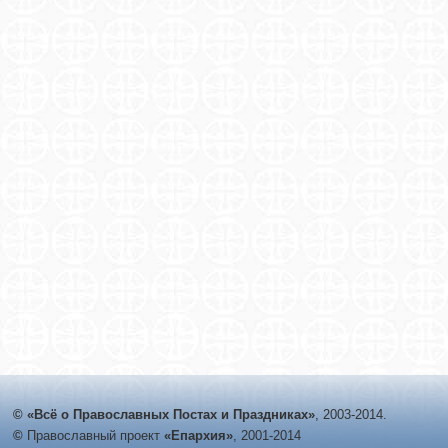
© «Всё о Православных Постах и Праздниках»
, 2003-2014.
©
Православный проект
«Епархия»
, 2001-2014