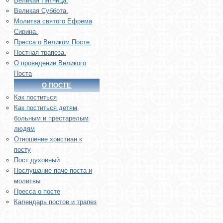
Великая Пятница.
Великая Суббота.
Молитва святого Ефрема
Сирина.
Пресса о Великом Посте.
Постная трапеза.
О проведении Великого
Поста
О ПОСТЕ
Как поститься
Как поститься детям,
больным и престарелым
людям
Отношение христиан к
посту
Пост духовный
Послушание паче поста и
молитвы
Пресса о посте
Календарь постов и трапез