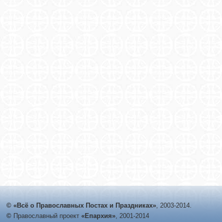
© «Всё о Православных Постах и Праздниках»
, 2003-2014.
©
Православный проект
«Епархия»
, 2001-2014